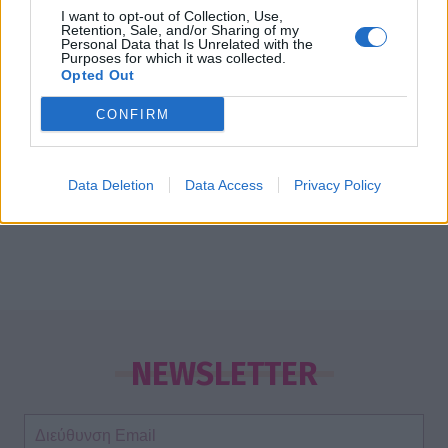
I want to opt-out of Collection, Use,
Retention, Sale, and/or Sharing of my
Personal Data that Is Unrelated with the
G-SEXY
Purposes for which it was collected.
Opted Out
H «καυτή» αποκάλυψη του Tom Arnold για
τον Αrnold Schwarzenegger!
CONFIRM
21:10
@16-10-2013
Data Deletion
Data Access
Privacy Policy
NEWSLETTER