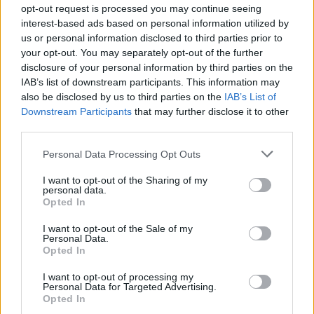
opt-out request is processed you may continue seeing
interest-based ads based on personal information utilized by
SHOWBIZ
us or personal information disclosed to third parties prior to
Η πιο «καυτή» αποκάλυψη από κριτή
your opt-out. You may separately opt-out of the further
disclosure of your personal information by third parties on the
Ελληνικών talent shows! «Έκανα σεξ με 17
IAB’s list of downstream participants. This information may
άτομα»
also be disclosed by us to third parties on the
IAB’s List of
Downstream Participants
that may further disclose it to other
13:30
@13-02-2014
third parties.
Personal Data Processing Opt Outs
I want to opt-out of the Sharing of my
personal data.
Opted In
I want to opt-out of the Sale of my
Personal Data.
Opted In
I want to opt-out of processing my
Personal Data for Targeted Advertising.
Opted In