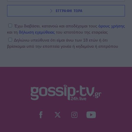
ΕΓΓΡΑΦΗ ΤΩΡΑ
Έχω διαβάσει, κατανοώ και αποδέχομαι τους
όρους χρήσης
και τη
δήλωση εχεμύθειας
του ιστοτόπου της εταιρείας
Δηλώνω υπεύθυνα ότι είμαι άνω των 18 ετών ή ότι
βρίσκομαι υπό την εποπτεία γονέα ή κηδεμόνα ή επιτρόπου