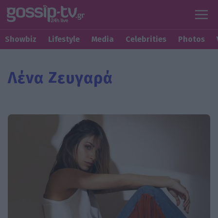
Showbiz
Lifestyle
Media
Celebrities
Photos
Λένα Ζευγαρά