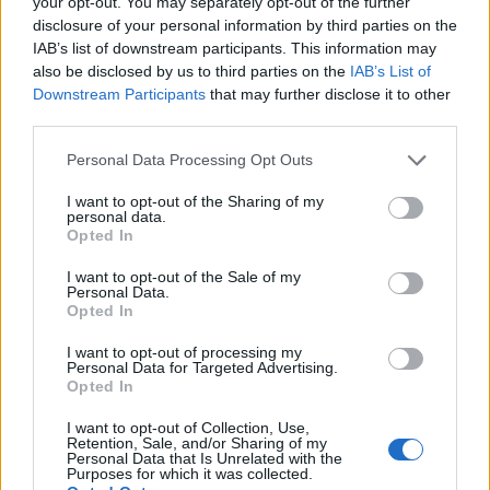
your opt-out. You may separately opt-out of the further
disclosure of your personal information by third parties on the
10:24
@09-09-2025
IAB’s list of downstream participants. This information may
also be disclosed by us to third parties on the
IAB’s List of
Downstream Participants
that may further disclose it to other
third parties.
Personal Data Processing Opt Outs
I want to opt-out of the Sharing of my
personal data.
Opted In
I want to opt-out of the Sale of my
Personal Data.
Opted In
I want to opt-out of processing my
Personal Data for Targeted Advertising.
Opted In
SHOWBIZ
Λένα Ζευγαρά: Τι απαντά για τη συνεργασία
I want to opt-out of Collection, Use,
Retention, Sale, and/or Sharing of my
με τον Γιώργο Κακοσαίο που τελικά δεν θα
Personal Data that Is Unrelated with the
Purposes for which it was collected.