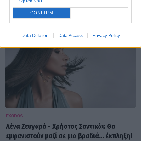
γίνει!
Opted Out
21:46
@08-09-2025
CONFIRM
Data Deletion
Data Access
Privacy Policy
EXODOS
Λένα Ζευγαρά - Χρήστος Σαντικάι: Θα
εμφανιστούν μαζί σε μια βραδιά... έκπληξη!