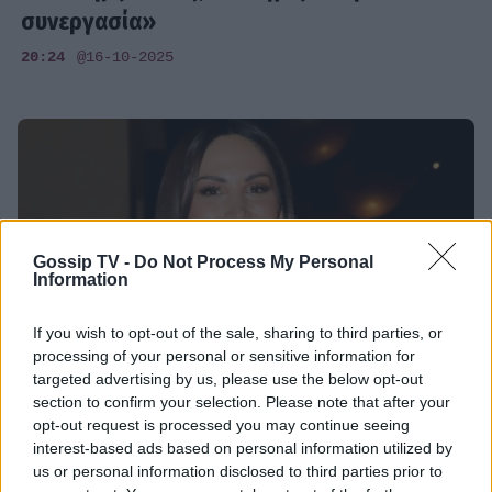
συνεργασία»
20:24
@16-10-2025
Gossip TV -
Do Not Process My Personal
Information
If you wish to opt-out of the sale, sharing to third parties, or
processing of your personal or sensitive information for
targeted advertising by us, please use the below opt-out
section to confirm your selection. Please note that after your
SHOWBIZ
opt-out request is processed you may continue seeing
interest-based ads based on personal information utilized by
Λένα Ζευγαρά: «Δεν υπήρξε κλεισμένη
us or personal information disclosed to third parties prior to
συνεργασία για να πω ότι χάλασε κάτι…»