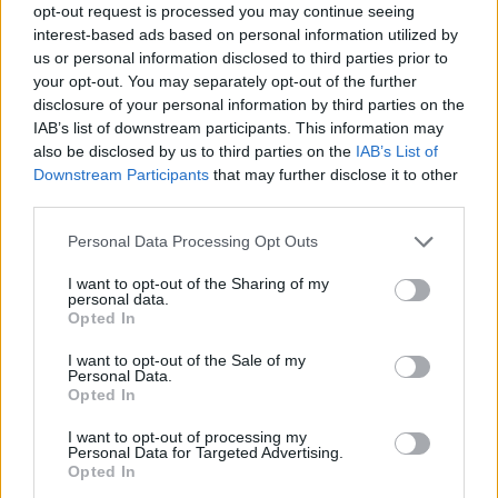
opt-out request is processed you may continue seeing
interest-based ads based on personal information utilized by
us or personal information disclosed to third parties prior to
SHOWBIZ
your opt-out. You may separately opt-out of the further
Λεωνίδας Κακούρης: Ο γιος που βαδίζει στα
disclosure of your personal information by third parties on the
χνάρια του, η ηλικία και το πρόβλημα
IAB’s list of downstream participants. This information may
also be disclosed by us to third parties on the
IAB’s List of
υγείας
Downstream Participants
that may further disclose it to other
third parties.
06:50
@11-09-2025
Personal Data Processing Opt Outs
I want to opt-out of the Sharing of my
personal data.
Opted In
I want to opt-out of the Sale of my
Personal Data.
Opted In
I want to opt-out of processing my
Personal Data for Targeted Advertising.
Opted In