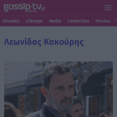
Showbiz
Lifestyle
Media
Celebrities
Photos
Λεωνίδας Κακούρης