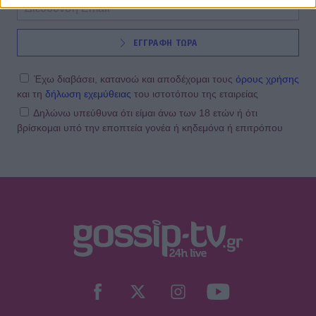
ΕΓΓΡΑΦΗ ΤΩΡΑ
Έχω διαβάσει, κατανοώ και αποδέχομαι τους
όρους χρήσης
και τη
δήλωση εχεμύθειας
του ιστοτόπου της εταιρείας
Δηλώνω υπεύθυνα ότι είμαι άνω των 18 ετών ή ότι
βρίσκομαι υπό την εποπτεία γονέα ή κηδεμόνα ή επιτρόπου