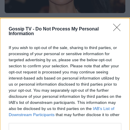
HOLLYWOOD
Σοκάρει η Λίντα Εβαντζελίστα: O πρώην της
Gossip TV -
Do Not Process My Personal
Information
την κακοποιούσε-«Δεν με χτυπούσε στο
πρόσωπο για να μην..»
If you wish to opt-out of the sale, sharing to third parties, or
processing of your personal or sensitive information for
00:35
@03-10-2023
targeted advertising by us, please use the below opt-out
section to confirm your selection. Please note that after your
opt-out request is processed you may continue seeing
interest-based ads based on personal information utilized by
us or personal information disclosed to third parties prior to
your opt-out. You may separately opt-out of the further
disclosure of your personal information by third parties on the
IAB’s list of downstream participants. This information may
also be disclosed by us to third parties on the
IAB’s List of
Downstream Participants
that may further disclose it to other
third parties.