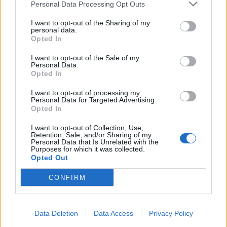
Personal Data Processing Opt Outs
I want to opt-out of the Sharing of my
personal data.
Opted In
HOLLYWOOD
Φρανσουά- Ανρί Πινό: Το παιδί της
I want to opt-out of the Sale of my
Personal Data.
Εβαντζελίστα είναι δικό του
Opted In
11:50
@23-07-2011
I want to opt-out of processing my
Personal Data for Targeted Advertising.
Opted In
I want to opt-out of Collection, Use,
Retention, Sale, and/or Sharing of my
Personal Data that Is Unrelated with the
Purposes for which it was collected.
Opted Out
CONFIRM
NEWSLETTER
Data Deletion
Data Access
Privacy Policy