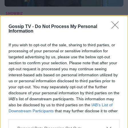
SHOWBIZ
Η Νικολέττα Βλαβιανού ανέβασε την πρώτη
Gossip TV -
Do Not Process My Personal
φωτογραφία με τον 7 μηνών εγγονό της
Information
και... λιώσαμε (photos)
If you wish to opt-out of the sale, sharing to third parties, or
18:37
@18-08-2019
processing of your personal or sensitive information for
targeted advertising by us, please use the below opt-out
section to confirm your selection. Please note that after your
opt-out request is processed you may continue seeing
interest-based ads based on personal information utilized by
us or personal information disclosed to third parties prior to
your opt-out. You may separately opt-out of the further
disclosure of your personal information by third parties on the
IAB’s list of downstream participants. This information may
also be disclosed by us to third parties on the
IAB’s List of
Downstream Participants
that may further disclose it to other
third parties.