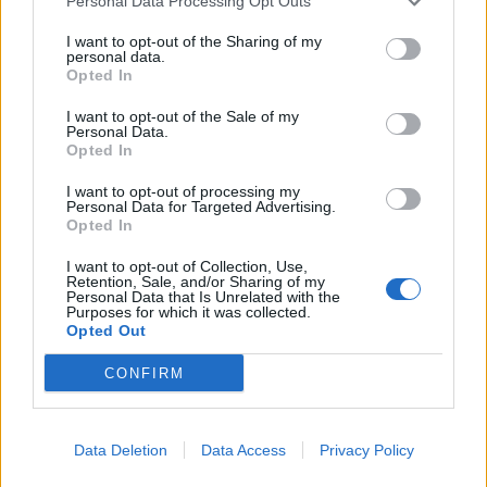
Personal Data Processing Opt Outs
I want to opt-out of the Sharing of my
personal data.
SHOWBIZ
Opted In
Νικολέτα Βλαβιανού: Η πρώτη τρυφερή
I want to opt-out of the Sale of my
φωτό με το εγγονάκι της
Personal Data.
Opted In
14:51
@29-01-2019
I want to opt-out of processing my
Personal Data for Targeted Advertising.
Opted In
I want to opt-out of Collection, Use,
Retention, Sale, and/or Sharing of my
Personal Data that Is Unrelated with the
Purposes for which it was collected.
Opted Out
CONFIRM
Data Deletion
Data Access
Privacy Policy