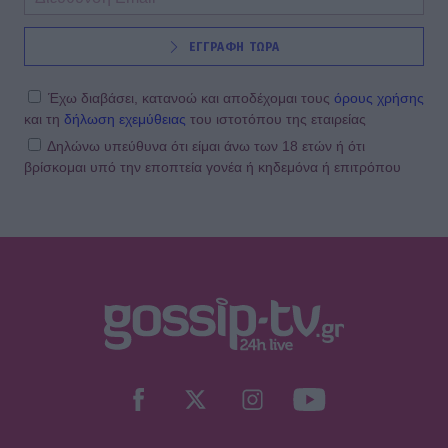
ΕΓΓΡΑΦΗ ΤΩΡΑ
Έχω διαβάσει, κατανοώ και αποδέχομαι τους
όρους χρήσης
και τη
δήλωση εχεμύθειας
του ιστοτόπου της εταιρείας
Δηλώνω υπεύθυνα ότι είμαι άνω των 18 ετών ή ότι
βρίσκομαι υπό την εποπτεία γονέα ή κηδεμόνα ή επιτρόπου