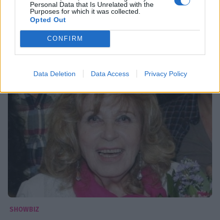
Το ξέσπασμα για τη Λάσκαρη: «Είναι
Personal Data that Is Unrelated with the
Purposes for which it was collected.
χυδαιότατο. Να βάλουν μια άγκυρα στον
Opted Out
λαιμό…»
CONFIRM
11:59
@22-08-2017
Data Deletion
Data Access
Privacy Policy
SHOWBIZ