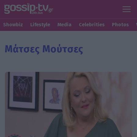
Showbiz
Lifestyle
Media
Celebrities
Photos
Μάτσες Μούτσες