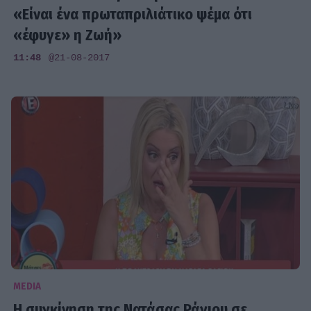
«Είναι ένα πρωταπριλιάτικο ψέμα ότι
«έφυγε» η Ζωή»
11:48
@21-08-2017
MEDIA
Η συγκίνηση της Νατάσας Ράγιου σε