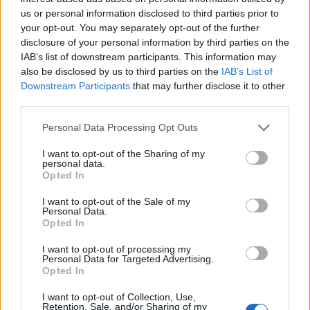
us or personal information disclosed to third parties prior to
Το μήνυμα της Σκορδά σε παρουσιάστρια
your opt-out. You may separately opt-out of the further
του Έψιλον και η απάντηση της on air
disclosure of your personal information by third parties on the
IAB’s list of downstream participants. This information may
12:45
@23-08-2017
also be disclosed by us to third parties on the
IAB’s List of
Downstream Participants
that may further disclose it to other
third parties.
Personal Data Processing Opt Outs
I want to opt-out of the Sharing of my
personal data.
Opted In
I want to opt-out of the Sale of my
Personal Data.
Opted In
I want to opt-out of processing my
Personal Data for Targeted Advertising.
Opted In
SHOWBIZ
I want to opt-out of Collection, Use,
Retention, Sale, and/or Sharing of my