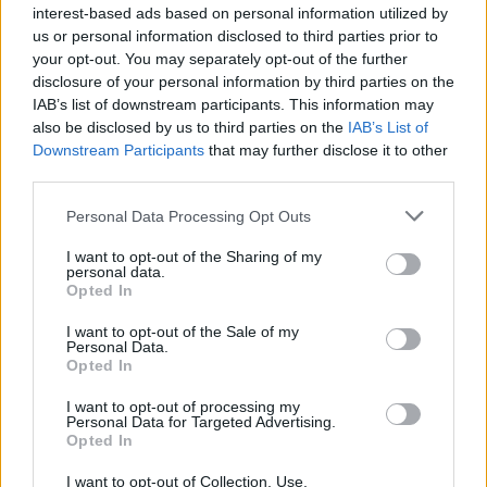
interest-based ads based on personal information utilized by
HOLLYWOOD
us or personal information disclosed to third parties prior to
Πασίγνωστος τραγουδιστής ποζάρει με τον
your opt-out. You may separately opt-out of the further
disclosure of your personal information by third parties on the
μόλις 4 μηνών γιο του, ξετρελαίνοντας τους
IAB’s list of downstream participants. This information may
fans του
also be disclosed by us to third parties on the
IAB’s List of
Downstream Participants
that may further disclose it to other
09:50
@24-08-2016
third parties.
Personal Data Processing Opt Outs
I want to opt-out of the Sharing of my
personal data.
Opted In
I want to opt-out of the Sale of my
Personal Data.
Opted In
I want to opt-out of processing my
Personal Data for Targeted Advertising.
Opted In
I want to opt-out of Collection, Use,