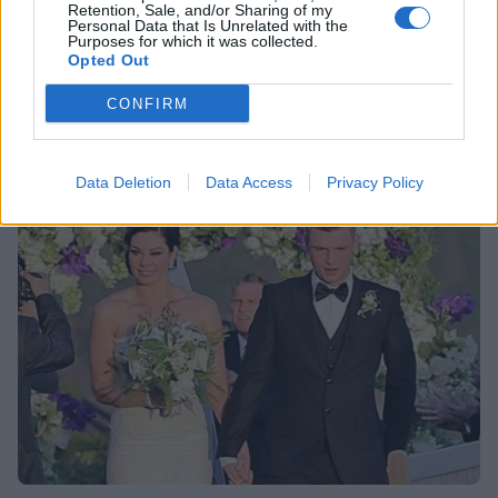
Retention, Sale, and/or Sharing of my
Personal Data that Is Unrelated with the
HOLLYWOOD
Purposes for which it was collected.
Opted Out
Συνελήφθη το απόλυτο είδωλο των
εφηβικών μας χρόνων
CONFIRM
12:50
@14-01-2016
Data Deletion
Data Access
Privacy Policy