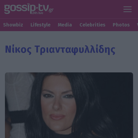
Showbiz
Lifestyle
Media
Celebrities
Photos
Νίκος Τριανταφυλλίδης