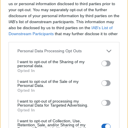
us or personal information disclosed to third parties prior to
your opt-out. You may separately opt-out of the further
SHOWBIZ
disclosure of your personal information by third parties on the
Tα συγκλονιστικά λόγια του Ζαμπούνη για
IAB’s list of downstream participants. This information may
τον Νίκο Τριανταφυλλίδη: «Μέσα σε ένα
also be disclosed by us to third parties on the
IAB’s List of
Downstream Participants
that may further disclose it to other
μήνα χάθηκε»
third parties.
14:59
@09-06-2016
Personal Data Processing Opt Outs
I want to opt-out of the Sharing of my
personal data.
Opted In
I want to opt-out of the Sale of my
Personal Data.
Opted In
I want to opt-out of processing my
Personal Data for Targeted Advertising.
Opted In
I want to opt-out of Collection, Use,
Retention, Sale, and/or Sharing of my