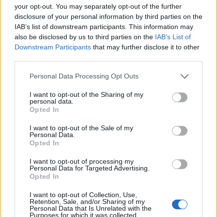
your opt-out. You may separately opt-out of the further
disclosure of your personal information by third parties on the
MEDIA
IAB’s list of downstream participants. This information may
also be disclosed by us to third parties on the
IAB’s List of
Σασμός: Μαθιός και Αντρέας συγκρούονται,
Downstream Participants
that may further disclose it to other
με απρόβλεπτες συνέπειες!
third parties.
16:55
@27-06-2024
Personal Data Processing Opt Outs
I want to opt-out of the Sharing of my
personal data.
Opted In
I want to opt-out of the Sale of my
Personal Data.
Opted In
I want to opt-out of processing my
Personal Data for Targeted Advertising.
Opted In
I want to opt-out of Collection, Use,
Retention, Sale, and/or Sharing of my
Personal Data that Is Unrelated with the
Purposes for which it was collected.