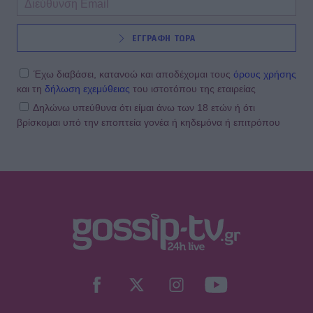
ΕΓΓΡΑΦΗ ΤΩΡΑ
Έχω διαβάσει, κατανοώ και αποδέχομαι τους
όρους χρήσης
και τη
δήλωση εχεμύθειας
του ιστοτόπου της εταιρείας
Δηλώνω υπεύθυνα ότι είμαι άνω των 18 ετών ή ότι
βρίσκομαι υπό την εποπτεία γονέα ή κηδεμόνα ή επιτρόπου