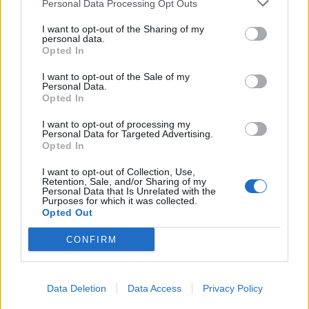
Personal Data Processing Opt Outs
I want to opt-out of the Sharing of my
personal data.
Opted In
I want to opt-out of the Sale of my
Personal Data.
Opted In
I want to opt-out of processing my
Personal Data for Targeted Advertising.
Opted In
SOCIETY
I want to opt-out of Collection, Use,
Retention, Sale, and/or Sharing of my
Σκότωσε συμμαθητή του και ανέβασε μια
Personal Data that Is Unrelated with the
Purposes for which it was collected.
selfie με το πτώμα στο διαδίκτυο
Opted Out
13:00
@09-02-2015
CONFIRM
Data Deletion
Data Access
Privacy Policy