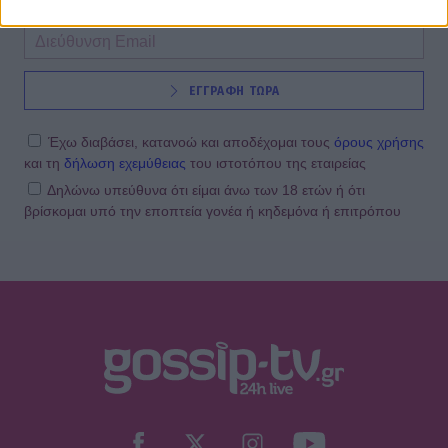
ΕΓΓΡΑΦΗ ΤΩΡΑ
Έχω διαβάσει, κατανοώ και αποδέχομαι τους
όρους χρήσης
και τη
δήλωση εχεμύθειας
του ιστοτόπου της εταιρείας
Δηλώνω υπεύθυνα ότι είμαι άνω των 18 ετών ή ότι
βρίσκομαι υπό την εποπτεία γονέα ή κηδεμόνα ή επιτρόπου