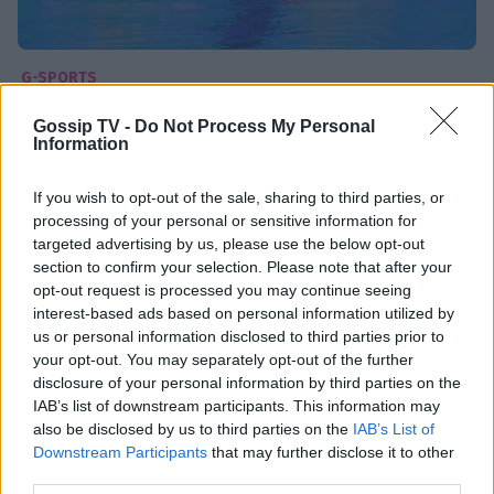
G-SPORTS
Ολυμπιακοί Αγώνες 2024: Υπό τους ήχους
Gossip TV -
Do Not Process My Personal
του Μίκη η εμφάνιση των Ελληνίδων στην
Information
καλλιτεχνική κολύμβηση
If you wish to opt-out of the sale, sharing to third parties, or
22:21
@09-08-2024
processing of your personal or sensitive information for
targeted advertising by us, please use the below opt-out
section to confirm your selection. Please note that after your
opt-out request is processed you may continue seeing
interest-based ads based on personal information utilized by
us or personal information disclosed to third parties prior to
your opt-out. You may separately opt-out of the further
disclosure of your personal information by third parties on the
IAB’s list of downstream participants. This information may
also be disclosed by us to third parties on the
IAB’s List of
Downstream Participants
that may further disclose it to other
third parties.