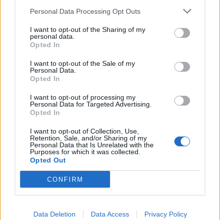
Personal Data Processing Opt Outs
I want to opt-out of the Sharing of my
personal data.
G-SPORTS
Opted In
Σοφία Μαλκογεώργου-Γιώργος
I want to opt-out of the Sale of my
Παπαδόπουλος: Έρωτας πολλών καρατίων
Personal Data.
Opted In
στον κόσμο του αθλητισμού!
I want to opt-out of processing my
00:35
@21-02-2024
Personal Data for Targeted Advertising.
Opted In
I want to opt-out of Collection, Use,
Retention, Sale, and/or Sharing of my
Personal Data that Is Unrelated with the
Purposes for which it was collected.
Opted Out
CONFIRM
NEWSLETTER
Data Deletion
Data Access
Privacy Policy