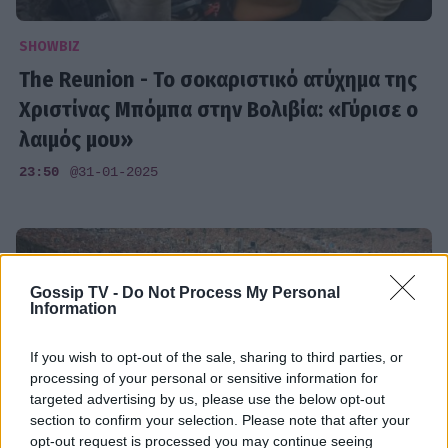
SHOWBIZ
The Reunion - Το σοκαριστικό ατύχημα της
Χριστίνας Μπόμπα στην Βολιβία: «Γύρισε ο
λαιμός μου»
23:50
@31-01-2025
Gossip TV -
Do Not Process My Personal
Information
If you wish to opt-out of the sale, sharing to third parties, or
processing of your personal or sensitive information for
targeted advertising by us, please use the below opt-out
section to confirm your selection. Please note that after your
opt-out request is processed you may continue seeing