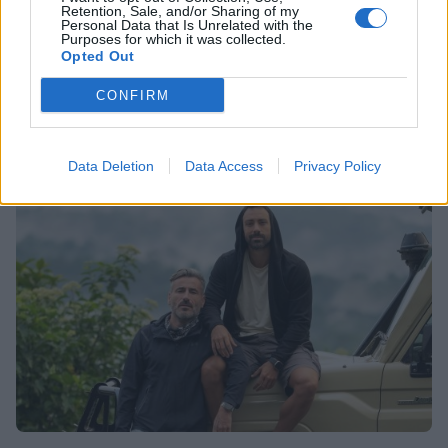
Retention, Sale, and/or Sharing of my
Personal Data that Is Unrelated with the
MEDIA
Purposes for which it was collected.
Opted Out
The Reunion: Νέα επεισόδια με καλεσμένη
τη Χριστίνα Μπόμπα
CONFIRM
16:15
@12-01-2025
Data Deletion
Data Access
Privacy Policy