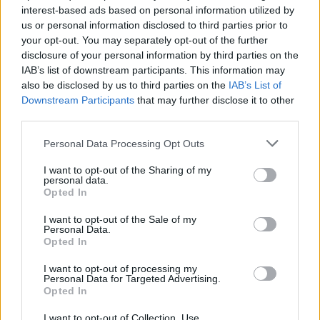
interest-based ads based on personal information utilized by
us or personal information disclosed to third parties prior to
MEDIA
your opt-out. You may separately opt-out of the further
disclosure of your personal information by third parties on the
The Reunion: Επιστρέφει την Παρασκευή 31
IAB’s list of downstream participants. This information may
Ιανουαρίου- Μαζί τους η Χριστίνα Μπόμπα
also be disclosed by us to third parties on the
IAB’s List of
Downstream Participants
that may further disclose it to other
11:37
@29-01-2025
third parties.
Personal Data Processing Opt Outs
I want to opt-out of the Sharing of my
personal data.
Opted In
I want to opt-out of the Sale of my
Personal Data.
Opted In
I want to opt-out of processing my
Personal Data for Targeted Advertising.
Opted In
I want to opt-out of Collection, Use,