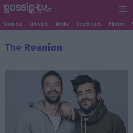
Showbiz
Lifestyle
Media
Celebrities
Photos
The Reunion