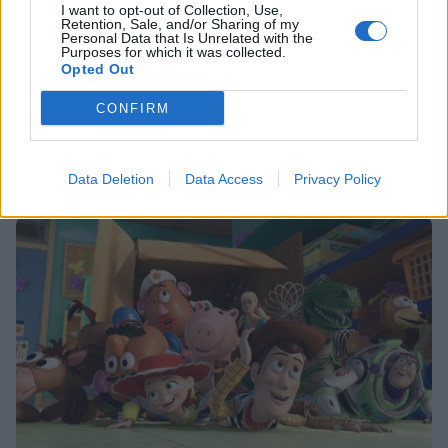
I want to opt-out of Collection, Use,
Retention, Sale, and/or Sharing of my
Personal Data that Is Unrelated with the
Purposes for which it was collected.
HOLLYWOOD
Opted Out
Ετοιμάσου να πάμε σινεμά γιατί το “Toy
CONFIRM
Story 4” έρχεται!
19:00
@03-12-2018
Data Deletion
Data Access
Privacy Policy