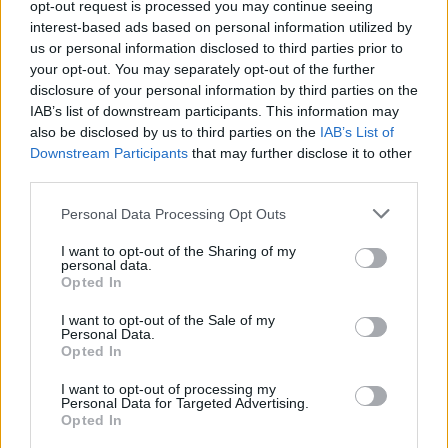
opt-out request is processed you may continue seeing
interest-based ads based on personal information utilized by
us or personal information disclosed to third parties prior to
your opt-out. You may separately opt-out of the further
HOLLYWOOD
disclosure of your personal information by third parties on the
IAB’s list of downstream participants. This information may
O κωμικός και παρουσιαστής των Όσκαρ
also be disclosed by us to third parties on the
IAB’s List of
2025, Κόναν Ο' Μπράιαν, στο «Toy Story 5»
Downstream Participants
that may further disclose it to other
third parties.
00:28
@28-05-2025
Personal Data Processing Opt Outs
I want to opt-out of the Sharing of my
personal data.
Opted In
I want to opt-out of the Sale of my
Personal Data.
Opted In
I want to opt-out of processing my
Personal Data for Targeted Advertising.
Opted In