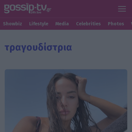
Showbiz
Lifestyle
Media
Celebrities
Photos
τραγουδίστρια