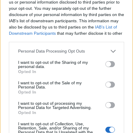
us or personal information disclosed to third parties prior to
your opt-out. You may separately opt-out of the further
09:45
@08-05-2026
disclosure of your personal information by third parties on the
IAB’s list of downstream participants. This information may
also be disclosed by us to third parties on the
IAB’s List of
Downstream Participants
that may further disclose it to other
third parties.
Personal Data Processing Opt Outs
I want to opt-out of the Sharing of my
personal data.
Opted In
I want to opt-out of the Sale of my
Personal Data.
Opted In
I want to opt-out of processing my
MEDIA
Personal Data for Targeted Advertising.
Opted In
Ελεάνα Παπαϊωάννου: Είναι έγκυος και
I want to opt-out of Collection, Use,
εμφανίστηκε στο Buongiorno με
Retention, Sale, and/or Sharing of my
Personal Data that Is Unrelated with the