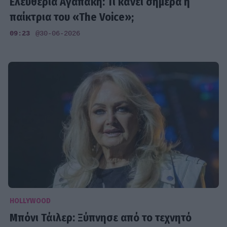
Ελευθερία Αγαπάκη: Τι κάνει σήμερα η
παίκτρια του «Τhe Voice»;
09:23
@30-06-2026
HOLLYWOOD
Μπόνι Τάιλερ: Ξύπνησε από το τεχνητό