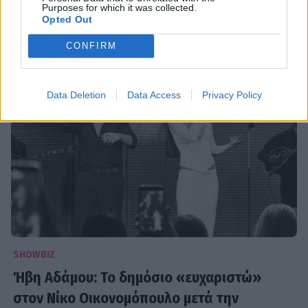
φουσκωμένη κοιλίτσα
Purposes for which it was collected.
Opted Out
13:00
@02-04-2026
CONFIRM
Data Deletion
Data Access
Privacy Policy
SHOWBIZ
Ήβη Αδάμου: Το δημόσιο «ευχαριστώ»
στον Νίκο Οικονομόπουλο μετά την