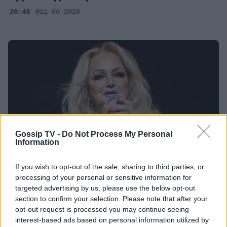
20:48
@11-06-2026
Gossip TV -
Do Not Process My Personal
Information
If you wish to opt-out of the sale, sharing to third parties, or
processing of your personal or sensitive information for
HOLLYWOOD
targeted advertising by us, please use the below opt-out
Bonnie Tyler: Σε τεχνητό κώμα η θρυλική
section to confirm your selection. Please note that after your
τραγουδίστρια - Κρίσιμες ώρες στην
opt-out request is processed you may continue seeing
interest-based ads based on personal information utilized by
Πορτογαλία