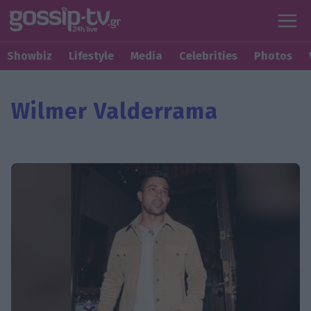
Showbiz
Lifestyle
Media
Celebrities
Photos
Wilmer Valderrama