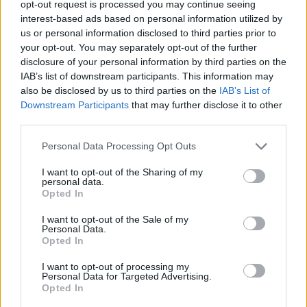
opt-out request is processed you may continue seeing
HOLLYWOOD
interest-based ads based on personal information utilized by
us or personal information disclosed to third parties prior to
Επανασύνδεση; Το διάσημο ζευγάρι είναι
your opt-out. You may separately opt-out of the further
και πάλι μαζί έπειτα από το σύντομο
disclosure of your personal information by third parties on the
IAB’s list of downstream participants. This information may
χωρισμό του
also be disclosed by us to third parties on the
IAB’s List of
23:00
@14-07-2016
Downstream Participants
that may further disclose it to other
third parties.
Personal Data Processing Opt Outs
I want to opt-out of the Sharing of my
personal data.
Opted In
I want to opt-out of the Sale of my
Personal Data.
Opted In
I want to opt-out of processing my
Personal Data for Targeted Advertising.
Opted In