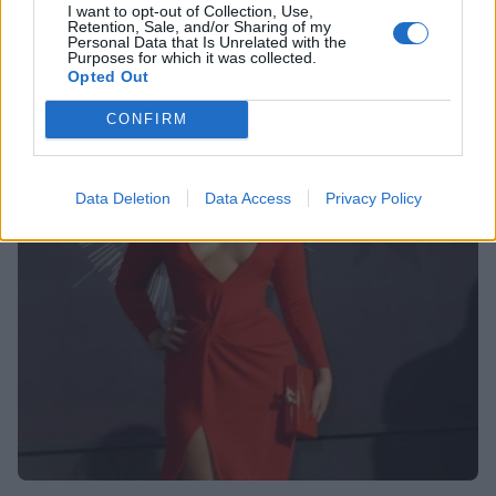
I want to opt-out of Collection, Use,
Retention, Sale, and/or Sharing of my
HOLLYWOOD
Personal Data that Is Unrelated with the
Purposes for which it was collected.
Χωρισμός νο.3! Άλλο ένα ζευγάρι έβαλε
Opted Out
τέλος στη σχέση του
CONFIRM
10:02
@05-06-2016
Data Deletion
Data Access
Privacy Policy