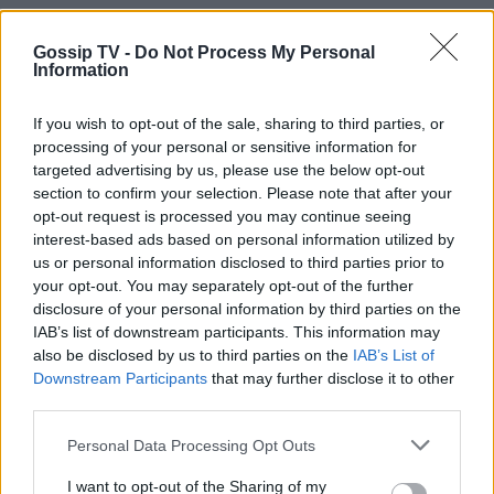
G-SEXY
Χρυσές Σφαίρες: Ουπς! Έδειξε το…
Gossip TV -
Do Not Process My Personal
Information
εσώρουχό της στο κόκκινο χαλί
If you wish to opt-out of the sale, sharing to third parties, or
11:15
@09-01-2017
processing of your personal or sensitive information for
targeted advertising by us, please use the below opt-out
section to confirm your selection. Please note that after your
opt-out request is processed you may continue seeing
interest-based ads based on personal information utilized by
us or personal information disclosed to third parties prior to
your opt-out. You may separately opt-out of the further
disclosure of your personal information by third parties on the
IAB’s list of downstream participants. This information may
also be disclosed by us to third parties on the
IAB’s List of
Downstream Participants
that may further disclose it to other
third parties.
Personal Data Processing Opt Outs
I want to opt-out of the Sharing of my
HOLLYWOOD