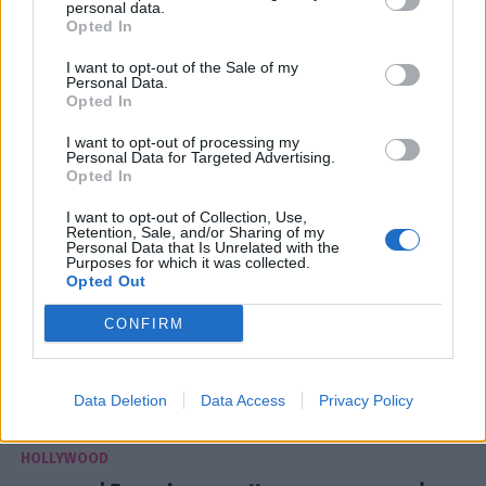
personal data.
Χρυσές Σφαίρες 2017: Οι μεγάλοι νικητές
Opted In
της βραδιάς
I want to opt-out of the Sale of my
Personal Data.
08:43
@09-01-2017
Opted In
I want to opt-out of processing my
Personal Data for Targeted Advertising.
Opted In
I want to opt-out of Collection, Use,
Retention, Sale, and/or Sharing of my
Personal Data that Is Unrelated with the
Purposes for which it was collected.
Opted Out
CONFIRM
Data Deletion
Data Access
Privacy Policy
HOLLYWOOD