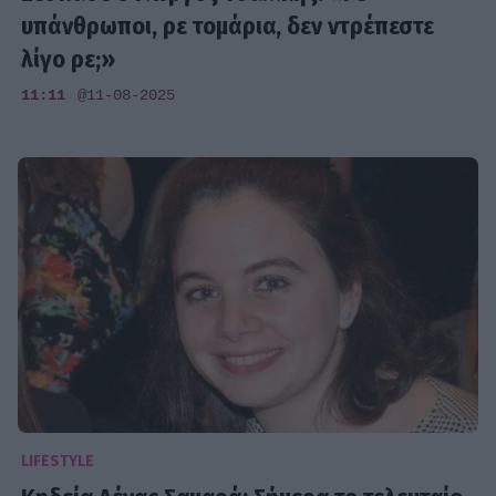
υπάνθρωποι, ρε τομάρια, δεν ντρέπεστε
λίγο ρε;»
11:11
@11-08-2025
LIFESTYLE