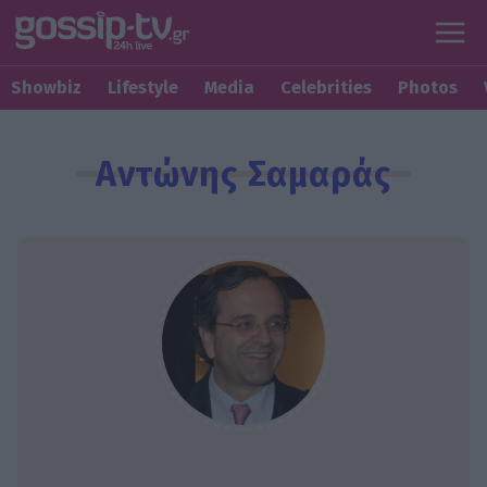
Showbiz
Lifestyle
Media
Celebrities
Photos
Αντώνης Σαμαράς