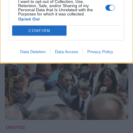
LIFESTYLE
I want to opt-out of Collection, Use,
Retention, Sale, and/or Sharing of my
Κηδεία Λένας Σαμαρά: Συντετριμμένοι οι
Personal Data that Is Unrelated with the
Purposes for which it was collected.
γονείς της, Αντώνης και Γεωργία Σαμαρά
Opted Out
13:00
@11-08-2025
CONFIRM
Data Deletion
Data Access
Privacy Policy
LIFESTYLE