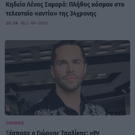
Κηδεία Λένας Σαμαρά: Πλήθος κόσμου στο
τελευταίο «αντίο» της 34χρονης
12:24
@11-08-2025
SHOWBIZ
Ξέσπασε ο Γιώργος Τσαλίκης: «Ρε