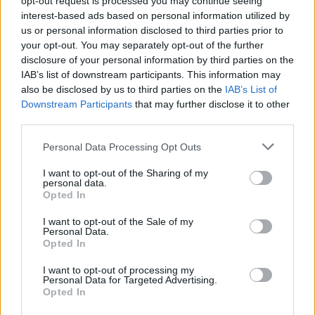
opt-out request is processed you may continue seeing
interest-based ads based on personal information utilized by
LIFESTYLE
us or personal information disclosed to third parties prior to
Κηδεία Λένας Σαμαρά: Ράκος ο αδερφός
your opt-out. You may separately opt-out of the further
της, Κώστας στο τελευταίο αντίο
disclosure of your personal information by third parties on the
IAB’s list of downstream participants. This information may
13:40
@11-08-2025
also be disclosed by us to third parties on the
IAB’s List of
Downstream Participants
that may further disclose it to other
third parties.
Personal Data Processing Opt Outs
I want to opt-out of the Sharing of my
personal data.
Opted In
I want to opt-out of the Sale of my
Personal Data.
Opted In
I want to opt-out of processing my
Personal Data for Targeted Advertising.
Opted In