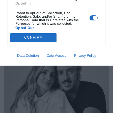
Opted In
MEDIA
I want to opt-out of Collection, Use,
Μποφίλιου: «Νομίζω ότι όλα γίνονται για
Retention, Sale, and/or Sharing of my
Personal Data that Is Unrelated with the
κάποιο λόγο» - Οι δηλώσεις για την
Purposes for which it was collected.
Opted Out
ακύρωση της περιοδείας
CONFIRM
09:40
@13-01-2026
Data Deletion
Data Access
Privacy Policy