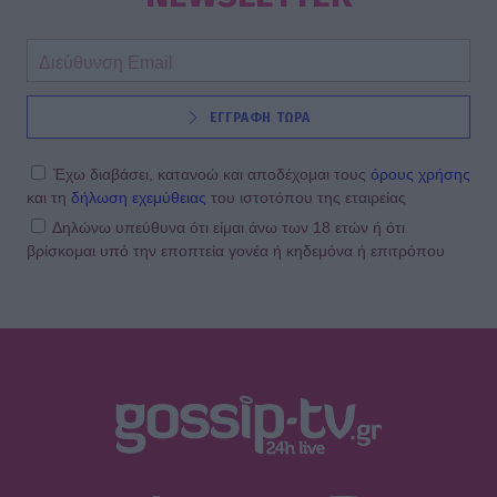
ΕΓΓΡΑΦΗ ΤΩΡΑ
Έχω διαβάσει, κατανοώ και αποδέχομαι τους
όρους χρήσης
και τη
δήλωση εχεμύθειας
του ιστοτόπου της εταιρείας
Δηλώνω υπεύθυνα ότι είμαι άνω των 18 ετών ή ότι
βρίσκομαι υπό την εποπτεία γονέα ή κηδεμόνα ή επιτρόπου