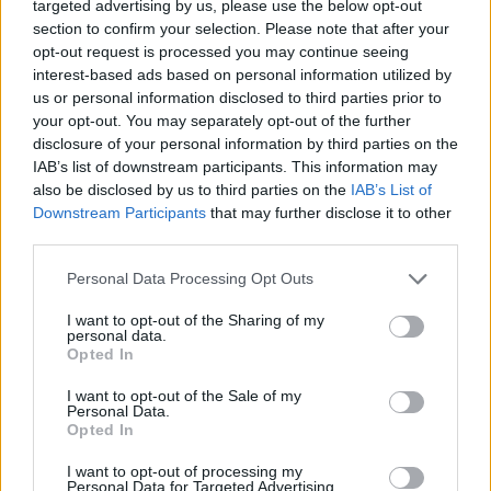
targeted advertising by us, please use the below opt-out
SHOWBIZ
section to confirm your selection. Please note that after your
opt-out request is processed you may continue seeing
Το είδαμε και αυτό! Η Νατάσα Μποφίλιου
interest-based ads based on personal information utilized by
τραγούδησε Πάνο Κιάμο και... Φωτιά με
us or personal information disclosed to third parties prior to
your opt-out. You may separately opt-out of the further
φωτιά!
disclosure of your personal information by third parties on the
22:42
@30-03-2026
IAB’s list of downstream participants. This information may
also be disclosed by us to third parties on the
IAB’s List of
Downstream Participants
that may further disclose it to other
third parties.
Personal Data Processing Opt Outs
I want to opt-out of the Sharing of my
personal data.
Opted In
I want to opt-out of the Sale of my
Personal Data.
Opted In
I want to opt-out of processing my
Personal Data for Targeted Advertising.