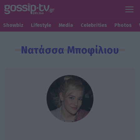
Showbiz
Lifestyle
Media
Celebrities
Photos
Νατάσσα Μποφίλιου