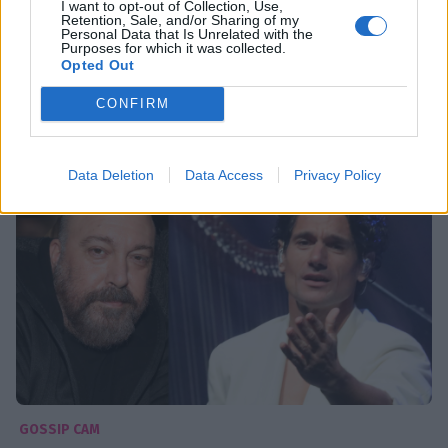
Ο Πάνος Βλάχος έκανε... σκηνή την Ερμού &
I want to opt-out of Collection, Use,
Retention, Sale, and/or Sharing of my
έγινε καλλιτέχνης του δρόμου! Σάστισαν οι
Personal Data that Is Unrelated with the
Purposes for which it was collected.
περαστικοί
Opted Out
15:08
@22-04-2026
CONFIRM
Data Deletion
Data Access
Privacy Policy
GOSSIP CAM