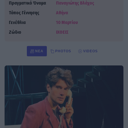
Πραγματικό Όνομα
Παναγιώτης Βλάχος
Τόπος Γέννησης
Αθήνα
Γενέθλια
10 Μαρτίου
Ζώδιο
ΙΧΘΕΙΣ
ΝΈΑ
PHOTOS
VIDEOS