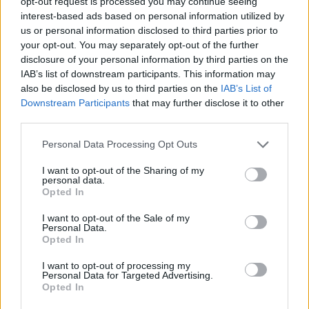
opt-out request is processed you may continue seeing
interest-based ads based on personal information utilized by
Οι Άλλοι: Το νέο δυνατό ψυχολογικό θρίλερ
us or personal information disclosed to third parties prior to
του Alpha με εντυπωσιακό καστ
your opt-out. You may separately opt-out of the further
disclosure of your personal information by third parties on the
06:06
@23-04-2026
IAB’s list of downstream participants. This information may
also be disclosed by us to third parties on the
IAB’s List of
Downstream Participants
that may further disclose it to other
third parties.
Personal Data Processing Opt Outs
I want to opt-out of the Sharing of my
personal data.
Opted In
I want to opt-out of the Sale of my
Personal Data.
Opted In
I want to opt-out of processing my
Personal Data for Targeted Advertising.
Opted In
SHOWBIZ