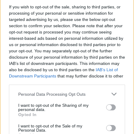
If you wish to opt-out of the sale, sharing to third parties, or
processing of your personal or sensitive information for
targeted advertising by us, please use the below opt-out
section to confirm your selection. Please note that after your
opt-out request is processed you may continue seeing
MEDIA
interest-based ads based on personal information utilized by
Σοφία Μαριόλα: «Το εξώδικο ήταν μια
us or personal information disclosed to third parties prior to
your opt-out. You may separately opt-out of the further
προειδοποίηση ότι δεν θέλω...»
disclosure of your personal information by third parties on the
09:25
@27-04-2026
IAB’s list of downstream participants. This information may
also be disclosed by us to third parties on the
IAB’s List of
Downstream Participants
that may further disclose it to other
third parties.
Personal Data Processing Opt Outs
I want to opt-out of the Sharing of my
personal data.
Opted In
I want to opt-out of the Sale of my
Personal Data.