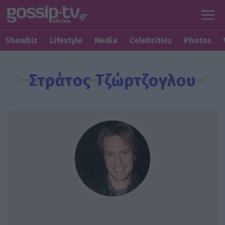
Showbiz
Lifestyle
Media
Celebrities
Photos
Στράτος Τζώρτζογλου