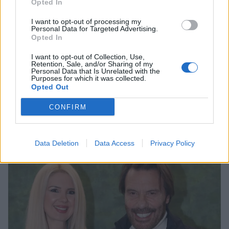
Opted In
I want to opt-out of processing my
Personal Data for Targeted Advertising.
Opted In
MEDIA
I want to opt-out of Collection, Use,
Μικρούτσικος κατά Πρωινού για
Retention, Sale, and/or Sharing of my
Personal Data that Is Unrelated with the
Τζώρτζογλου: «Ό,τι χειρότερο αυτό που του
Purposes for which it was collected.
Opted Out
έκαναν, ντρέπομαι»
CONFIRM
12:45
@24-04-2026
Data Deletion
Data Access
Privacy Policy