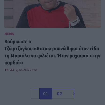
MEDIA
Βούρκωσε ο
Τζώρτζογλου:«Κατακεραυνώθηκα όταν είδα
τη Μαριόλα να φιλιέται. Ήταν μαχαιριά στην
καρδιά»
15:44
@16-04-2026
01
02