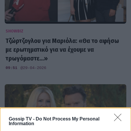
SHOWBIZ
Τζώρτζογλου για Μαριόλα: «Θα το αφήσω
με ερωτηματικό για να έχουμε να
τρωγόμαστε...»
09:51
@29-04-2026
Gossip TV -
Do Not Process My Personal
Information