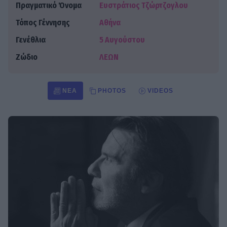
Πραγματικό Όνομα
Ευστράτιος Τζώρτζογλου
Τόπος Γέννησης
Αθήνα
Γενέθλια
5 Αυγούστου
Ζώδιο
ΛΕΩΝ
ΝΈΑ
PHOTOS
VIDEOS