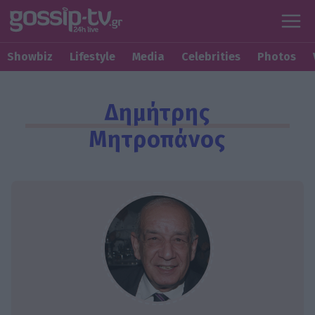
Showbiz
Lifestyle
Media
Celebrities
Photos
Δημήτρης
Μητροπάνος