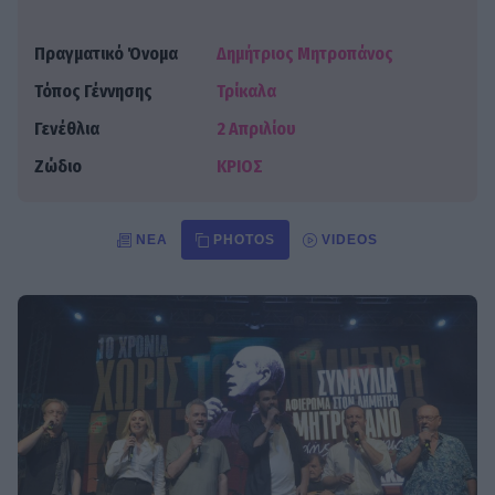
Πραγματικό Όνομα
Δημήτριος Μητροπάνος
Τόπος Γέννησης
Τρίκαλα
Γενέθλια
2 Απριλίου
Ζώδιο
ΚΡΙΟΣ
ΝΈΑ
PHOTOS
VIDEOS