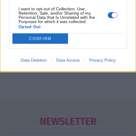
I want to opt-out of Collection, Use,
Retention, Sale, and/or Sharing of my
Personal Data that Is Unrelated with the
Purposes for which it was collected.
EXODOS
Opted Out
Μια υπέροχη βραδιά για τον Μητροπάνο
CONFIRM
στο Ηρώδειο!
20:03
@03-10-2018
Data Deletion
Data Access
Privacy Policy
NEWSLETTER