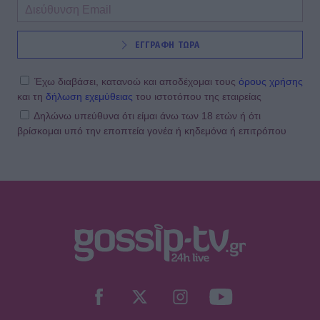
ΕΓΓΡΑΦΗ ΤΩΡΑ
Έχω διαβάσει, κατανοώ και αποδέχομαι τους
όρους χρήσης
και τη
δήλωση εχεμύθειας
του ιστοτόπου της εταιρείας
Δηλώνω υπεύθυνα ότι είμαι άνω των 18 ετών ή ότι
βρίσκομαι υπό την εποπτεία γονέα ή κηδεμόνα ή επιτρόπου