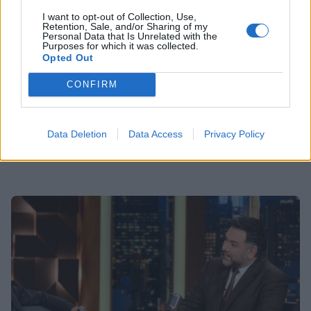
I want to opt-out of Collection, Use,
Retention, Sale, and/or Sharing of my
Personal Data that Is Unrelated with the
Purposes for which it was collected.
Opted Out
MEDIA
CONFIRM
Στην Υγειά μας ρε Παιδιά: Ο Πορτοκάλογλου
και ο Μαχαιρίτσας ταξιδεύουν με τις
ερμηνείες τους
Data Deletion
Data Access
Privacy Policy
20:40
@21-02-2019