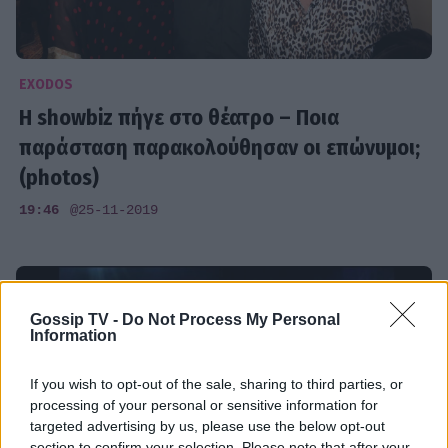
EXODOS
H showbiz πήγε στο θέατρο – Ποια
παράσταση παρακολούθησαν οι επώνυμοι;
(photos)
19:46
@25-11-2019
Gossip TV -
Do Not Process My Personal
Information
If you wish to opt-out of the sale, sharing to third parties, or
processing of your personal or sensitive information for
targeted advertising by us, please use the below opt-out
section to confirm your selection. Please note that after your