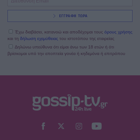
ΕΓΓΡΑΦΗ ΤΩΡΑ
Έχω διαβάσει, κατανοώ και αποδέχομαι τους
όρους χρήσης
και τη
δήλωση εχεμύθειας
του ιστοτόπου της εταιρείας
Δηλώνω υπεύθυνα ότι είμαι άνω των 18 ετών ή ότι
βρίσκομαι υπό την εποπτεία γονέα ή κηδεμόνα ή επιτρόπου