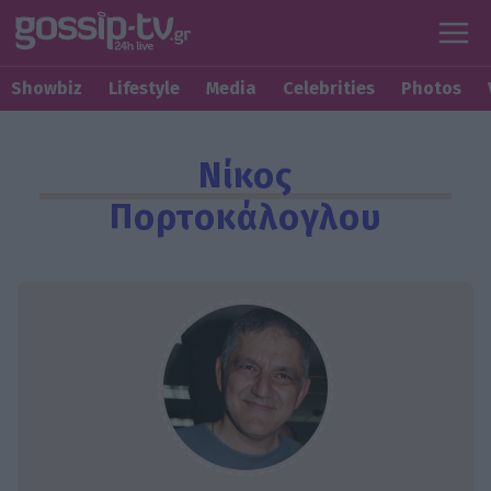
Showbiz
Lifestyle
Media
Celebrities
Photos
Νίκος
Πορτοκάλογλου