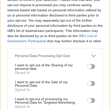
opt-out request is processed you may continue seeing
interest-based ads based on personal information utilized by
us or personal information disclosed to third parties prior to
your opt-out. You may separately opt-out of the further
EXODOS
disclosure of your personal information by third parties on the
Μαχαιρίτσας - Πορτοκάλογλου: Μια
IAB’s list of downstream participants. This information may
also be disclosed by us to third parties on the
IAB’s List of
υπέροχη συναυλία! «Μάγεψαν» το κοινό
Downstream Participants
that may further disclose it to other
(photos)
third parties.
22:24
@05-07-2019
Personal Data Processing Opt Outs
I want to opt-out of the Sharing of my
personal data.
Opted In
I want to opt-out of the Sale of my
Personal Data.
Opted In
I want to opt-out of processing my
Personal Data for Targeted Advertising.
Opted In