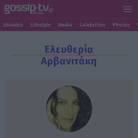
Showbiz
Lifestyle
Media
Celebrities
Photos
Ελευθερία
Αρβανιτάκη