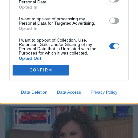
Personal Data.
Opted In
I want to opt-out of processing my
Personal Data for Targeted Advertising.
Opted In
I want to opt-out of Collection, Use,
Retention, Sale, and/or Sharing of my
Personal Data that Is Unrelated with the
SHOWBIZ
Purposes for which it was collected.
Opted Out
Το μίνι λευκό φόρεμα της Ζουγανέλη, ο
Πλιάτσικας με την κούκλα κόρη του & η
CONFIRM
εμφάνιση της Ρίζου
00:07
@21-03-2025
Data Deletion
Data Access
Privacy Policy