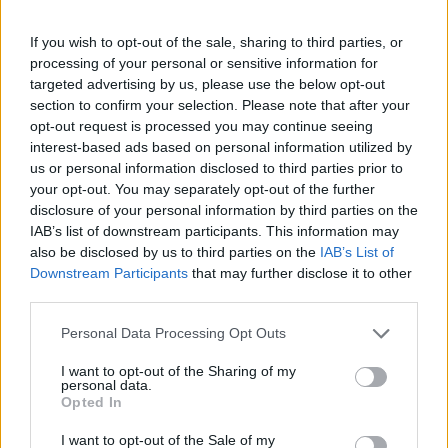
If you wish to opt-out of the sale, sharing to third parties, or
processing of your personal or sensitive information for
targeted advertising by us, please use the below opt-out
section to confirm your selection. Please note that after your
opt-out request is processed you may continue seeing
interest-based ads based on personal information utilized by
SHOWBIZ
us or personal information disclosed to third parties prior to
Ελευθερία Αρβανιτάκη: «Καλή αντάμωση» -
your opt-out. You may separately opt-out of the further
disclosure of your personal information by third parties on the
Ακύρωσε όλες τις συναυλίες της για λόγους
IAB’s list of downstream participants. This information may
υγείας
also be disclosed by us to third parties on the
IAB’s List of
Downstream Participants
that may further disclose it to other
19:55
@17-06-2025
third parties.
Personal Data Processing Opt Outs
I want to opt-out of the Sharing of my
personal data.
Opted In
I want to opt-out of the Sale of my