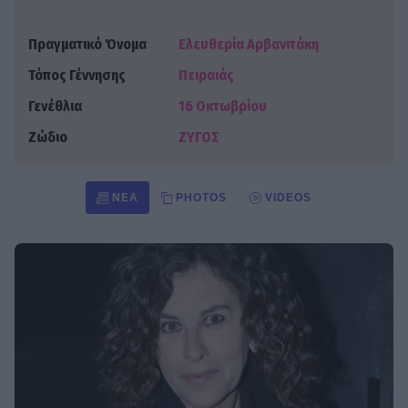
Πραγματικό Όνομα
Ελευθερία Αρβανιτάκη
Τόπος Γέννησης
Πειραιάς
Γενέθλια
16 Οκτωβρίου
Ζώδιο
ΖΥΓΟΣ
ΝΈΑ
PHOTOS
VIDEOS