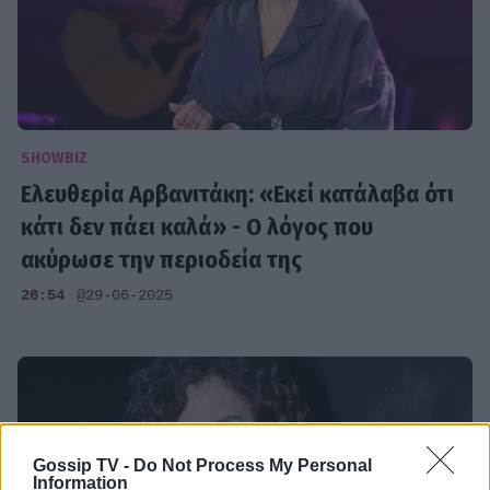
SHOWBIZ
Ελευθερία Αρβανιτάκη: «Εκεί κατάλαβα ότι
κάτι δεν πάει καλά» - O λόγος που
ακύρωσε την περιοδεία της
20:54
@29-06-2025
Gossip TV -
Do Not Process My Personal
Information