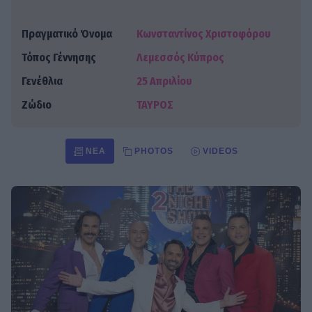
Πραγματικό Όνομα
Κωνσταντίνος Χριστοφόρου
Τόπος Γέννησης
Λεμεσσός Κύπρος
Γενέθλια
25 Απριλίου
Ζώδιο
ΤΑΥΡΟΣ
ΝΈΑ
PHOTOS
VIDEOS