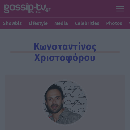
Showbiz
Lifestyle
Media
Celebrities
Photos
Κωνσταντίνος
Χριστοφόρου