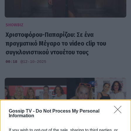
SHOWBIZ
Χριστοφόρου-Παπαρίζου: Σε ένα
πραγματικό Μέγαρο το video clip του
συγκλονιστικού ντουέτου τους
00:18
@12-10-2025
Gossip TV -
Do Not Process My Personal
Information
If you wish to opt-out of the sale, sharing to third parties, or