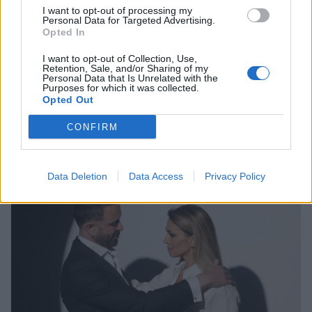
I want to opt-out of processing my
Personal Data for Targeted Advertising.
Opted In
I want to opt-out of Collection, Use,
Retention, Sale, and/or Sharing of my
SHOWBIZ
Personal Data that Is Unrelated with the
Purposes for which it was collected.
Ξέσπασε ο Κωνσταντίνος Χριστοφόρου:
Opted Out
«Φτάνει με τον ηλικιακό ρατσισμό!»
CONFIRM
11:56
@14-04-2025
Data Deletion
Data Access
Privacy Policy