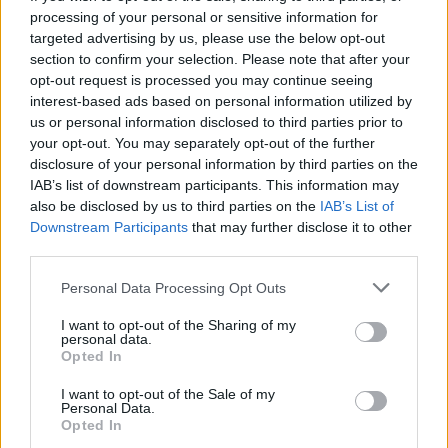
processing of your personal or sensitive information for
targeted advertising by us, please use the below opt-out
section to confirm your selection. Please note that after your
opt-out request is processed you may continue seeing
GOSSIP CAM
interest-based ads based on personal information utilized by
Λαμπερές παρουσίες σε event-Η σικ
us or personal information disclosed to third parties prior to
your opt-out. You may separately opt-out of the further
εμφάνιση της Δούνια, το μίνι της Αντωνά &
disclosure of your personal information by third parties on the
η Μπότση με την κόρη της
IAB’s list of downstream participants. This information may
also be disclosed by us to third parties on the
IAB’s List of
03:07
@02-07-2025
Downstream Participants
that may further disclose it to other
third parties.
Personal Data Processing Opt Outs
I want to opt-out of the Sharing of my
personal data.
Opted In
I want to opt-out of the Sale of my
Personal Data.
Opted In