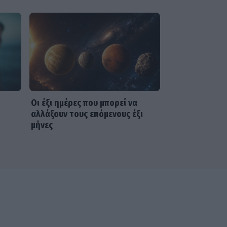
ξεχωριστές στιγμές στην
Πάρο
SHOWBIZ
Γιώργος Παράσχος: Το
χαμόγελο δύναμης μέσα
από το νοσοκομείο – «Πάμε
για νέα θεραπεία»
Οι έξι ημέρες που μπορεί να
αλλάξουν τους επόμενους έξι
SHOWBIZ
μήνες
Ιταλική φινέτσα για τη
Μαρία Μπεκατώρου! Με το
απόλυτο λευκό σύνολο και
ψάθινο καπέλο στη
Σαρδηνία
MEDIA
Για Σένα: Η Αλεξάνδρα
Κολαΐτη είναι η Μαργαρίτα
που θα ρισκάρει τα πάντα