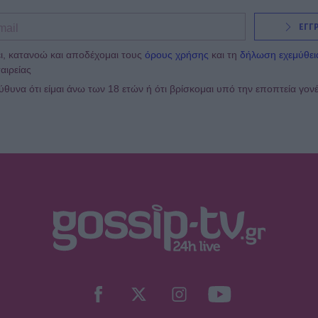
ΕΓΓ
ι, κατανοώ και αποδέχομαι τους
όρους χρήσης
και τη
δήλωση εχεμύθει
αιρείας
υνα ότι είμαι άνω των 18 ετών ή ότι βρίσκομαι υπό την εποπτεία γον