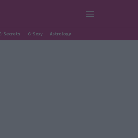
G-Secrets
G-Sexy
Astrology