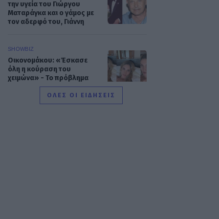
την υγεία του Γιώργου
Ματαράγκα και ο γάμος με
τον αδερφό του, Γιάννη
SHOWBIZ
Οικονομάκου: «Έσκασε
όλη η κούραση του
χειμώνα» - Το πρόβλημα
στις διακοπές στο νησί
Μπόρα Μπόρα
ΟΛΕΣ ΟΙ ΕΙΔΗΣΕΙΣ
MEDIA
Μπαμπά, σ’ αγαπώ spoiler:
Η Βιργινία χάνει το
νηπιαγωγείο
SHOWBIZ
Γιώργος Λιάγκας - «Ο
Τζορτζ Κλούνεϊ της
Ελλάδας…»: Χαμός στα