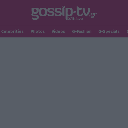
Celebrities
Photos
Videos
G-Fashion
G-Specials