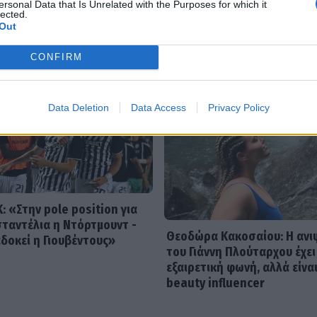
Σαμαρά: Η αφιέρωση του
ersonal Data that Is Unrelated with the Purposes for which it
lected.
αδελφού της & η σπάνια
Out
εμφάνιση της μητέρας της
CONFIRM
Data Deletion
Data Access
Privacy Policy
: «Στην pole position για
ταντέλια η Ντόρτμουντ -
Θεοδώρα Κακοσαίου: Η ανι
δοκεί η Γιουβέντους»
του Γιάννη Πλούταρχου έχει
εξαιρετική φωνή, αλλά είνα
beauty influencer