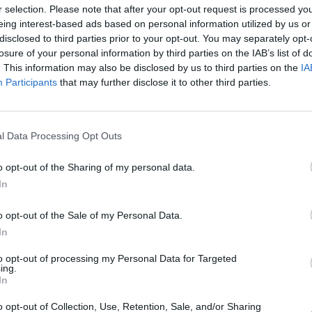
r selection. Please note that after your opt-out request is processed y
eing interest-based ads based on personal information utilized by us or
disclosed to third parties prior to your opt-out. You may separately opt-
losure of your personal information by third parties on the IAB’s list of
. This information may also be disclosed by us to third parties on the
IA
Participants
that may further disclose it to other third parties.
DPG NETWORK
l Data Processing Opt Outs
o opt-out of the Sharing of my personal data.
In
o opt-out of the Sale of my Personal Data.
In
to opt-out of processing my Personal Data for Targeted
ing.
αικταράδες που δεν έγιναν
In
 οι θρύλοι που περιμέναμε
Ένας χρόνος χωρίς τη Λένα
o opt-out of Collection, Use, Retention, Sale, and/or Sharing