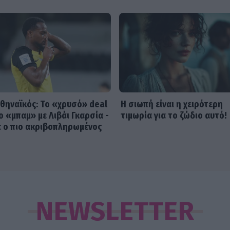
θηναϊκός: Το «χρυσό» deal
Η σιωπή είναι η χειρότερη
το «μπαμ» με Λιβάι Γκαρσία -
τιμωρία για το ζώδιο αυτό!
ε ο πιο ακριβοπληρωμένος
NEWSLETTER