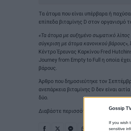
Τα άτομα που είναι υπέρβαρα ή παχύσα
επίπεδα βιταμίνης D στον οργανισμό τ
«Τα άτομα με αυξημένο σωματικό λίπος 
σύγκριση με άτομα κανονικού βάρους»,
Κέντρο Έρευνας Καρκίνου Fred Hutchins
Journey from Empty to Full η οποία έχε
βάρους.
Άρθρο που δημοσιεύτηκε τον Σεπτέμβρι
ανεπάρκεια βιταμίνης D δεν είναι αιτί
δύο.
Gossip TV
Διαβάστε περισσότερα στο
Mothersbl
If you wish 
sensitive in