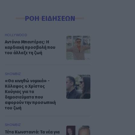
ΡΟΗ ΕΙΔΗΣΕΩΝ
HOLLYWOOD
Αντόνιο Μπαντέρας: Η
καρδιακή προσβολή που
του άλλαξε τη ζωή
SHOWBIZ
«Θα κινηθώ νομικά» -
Κόλαφος ο Χρίστος
Κούγιας για τα
δημοσιεύματα που
αφορούν την προσωπική
του ζωή
SHOWBIZ
Τέτα Κωνσταντά: Τα νέα για