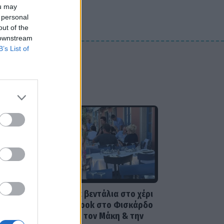
ou may
 personal
SHOWBIZ
out of the
Ο Λάμπρος Κωνσταντάρας
 downstream
έχει γενέθλια και η Έλενα
Τσαγκρινού του εύχεται
B’s List of
δημόσια
SHOWBIZ
Τσαβαλιά: Κι όμως έχει να
πάει διακοπές από το 2018
– Η αποκάλυψη μέσα από
throwback φωτογραφία
SHOWBIZ
Μαρία Κορινθίου: «Είμαι
πιο συνειδητοποιημένη από
ποτέ... Είμαι πια τόσο
χορτασμένη»
Μενεγάκη: Με βεντάλια στο χέρι
και summer look στο Φισκάρδο
– Το γεύμα με τον Μάκη & την
SHOWBIZ