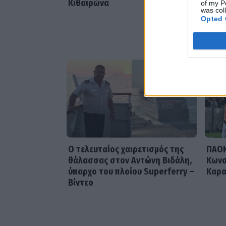
Κιθαιρώνα
of my P
was col
Opted 
Ο τελευταίος χαιρετισμός της
ΠΑΟΚ
θάλασσας στον Αντώνη Βιδάλη,
Κωνσ
ύπαρχο του πλοίου Superferry –
Καρα
Βίντεο