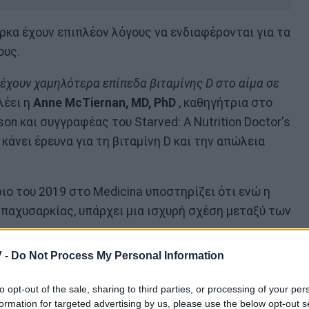
ρκα έχουν επιπλέον λόγους να ενδιαφέρονται για τα
ους.
έχουν χαμηλότερα επίπεδα βιταμίνης D στο αίμα σε
λέει η
Anne McTiernan, MD, PhD
, καθηγήτρια στο
on και συγγραφέας του Starved: A Nutrition Doctor's
ι κάνει έρευνα για τη βιταμίνη D και την απώλεια
ο του 2019 στο Medicina υποστηρίζει ότι ενώ η
α παχυσαρκίας, υπάρχει μια ισχυρή σχέση μεταξύ των
 -
Do Not Process My Personal Information
og.gr
to opt-out of the sale, sharing to third parties, or processing of your per
formation for targeted advertising by us, please use the below opt-out s