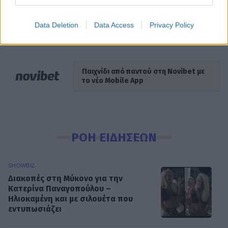
Data Deletion
Data Access
Privacy Policy
Φιλιώ Χαϊδεμένου
Σύμβολο αντίστασης
Παιχνίδι από παντού στη Novibet με
το νέο Mobile App
ΡΟΗ ΕΙΔΗΣΕΩΝ
SHOWBIZ
Διακοπές στη Μύκονο για την
Κατερίνα Παναγοπούλου –
Ηλιοκαμένη και με σιλουέτα που
εντυπωσιάζει