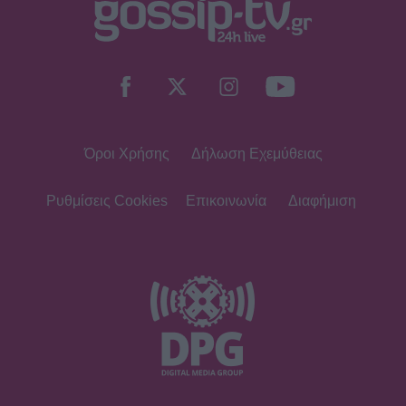
SHOWBIZ
Σταματίνα Τσιμτσιλή: Η εξόρμηση
για ψάρεμα στην Πάρο με τον Θέμη
Σοφό και τον γιο τους
Όροι Χρήσης
Δήλωση Εχεμύθειας
MEDIA
Τηλεθέαση – Το Σόι σου: «Σαρώνει»
ακόμη και στις επαναλήψεις –
Ρυθμίσεις Cookies
Επικοινωνία
Διαφήμιση
Αντίστροφη μέτρηση για τον νέο
κύκλο
SHOWBIZ
Στον βυθό για μαργαριτάρια η Αθηνά
Οικονομάκου και ο Μπρούνο
Τσερέλα - To βίντεο με την
ανακάλυψη