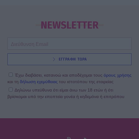
SHOWBIZ
Ευγενία Σαμαρά: Μαγικές εικόνες από
ψηλά – Η πτήση με αερόστατο στο
NEWSLETTER
Μεξικό
SHOWBIZ
ΕΓΓΡΑΦΗ ΤΩΡΑ
Η Χρηστίδου στην Κρήτη με stylish
cut-out μαγιό που αναδεικνύει την
κομψή & μαυρισμένη σιλουέτα της
Έχω διαβάσει, κατανοώ και αποδέχομαι τους
όρους χρήσης
και τη
δήλωση εχεμύθειας
του ιστοτόπου της εταιρείας
Δηλώνω υπεύθυνα ότι είμαι άνω των 18 ετών ή ότι
βρίσκομαι υπό την εποπτεία γονέα ή κηδεμόνα ή επιτρόπου
SHOWBIZ
Βαλαβάνη: Εντυπωσιακή σιλουέτα,
εφαρμοστό σικ φόρεμα και wet look
- Μαγνήτισε όλα τα βλέμματα