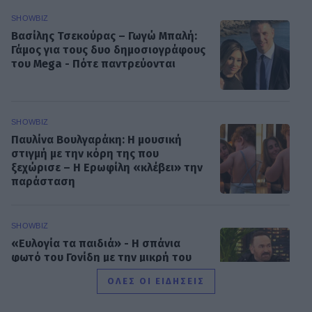
SHOWBIZ
Βασίλης Τσεκούρας – Γωγώ Μπαλή:
Γάμος για τους δυο δημοσιογράφους
του Mega - Πότε παντρεύονται
SHOWBIZ
Παυλίνα Βουλγαράκη: Η μουσική
στιγμή με την κόρη της που
ξεχώρισε – Η Ερωφίλη «κλέβει» την
παράσταση
SHOWBIZ
«Ευλογία τα παιδιά» - Η σπάνια
φωτό του Γονίδη με την μικρή του
κόρη! Μαζί στο τιμόνι της βάρκας
ΟΛΕΣ ΟΙ ΕΙΔΗΣΕΙΣ