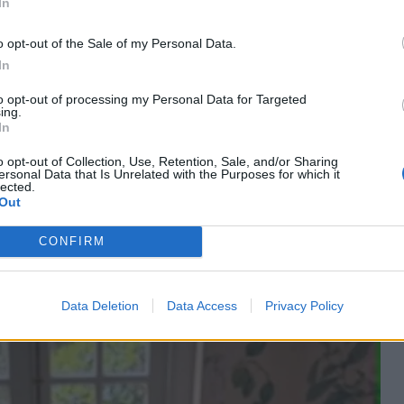
In
o opt-out of the Sale of my Personal Data.
ισθητική που επέλεξε για το οικογενειακό
In
to opt-out of processing my Personal Data for Targeted
ing.
τη χαρακτηρίζει, η Μαρί Σαντάλ διαμόρφωσε έναν
In
έσκα λουλούδια κυριάρχησαν στο κέντρο του
o opt-out of Collection, Use, Retention, Sale, and/or Sharing
ιες στα σουπλά συνδυάστηκαν αρμονικά με τα λευκά
ersonal Data that Is Unrelated with the Purposes for which it
lected.
νελιές, δημιουργώντας μια ανοιξιάτικη εικόνα με
Out
CONFIRM
Data Deletion
Data Access
Privacy Policy