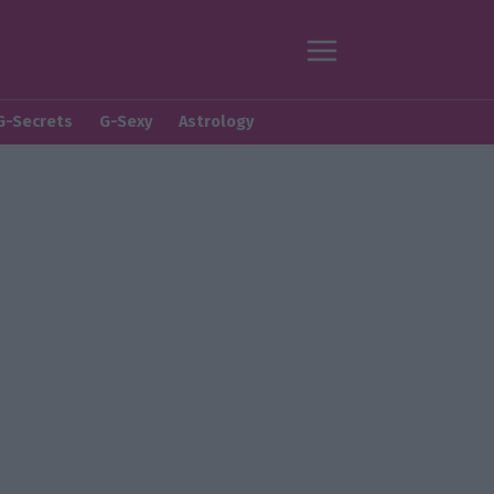
G-Secrets
G-Sexy
Astrology