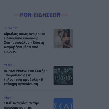
ΡΟΗ ΕΙΔΗΣΕΩΝ
SHOWBIZ
Κίμωλος όπως όνειρο! Το
ειδυλλιακό καλοκαίρι
Σωτηροπούλου - Κωστή
Μαραβέγια μέσα από
εικονές
MEDIA
ALPHA: ΡΙΦΙΦΙ του Σωτήρη
Τσαφούλια σε Α’
τηλεοπτική προβολή - Η
επίσημη ανακοίνωση
MEDIA
ΣΚΑΪ: Ανακοίνωσε την
ολοκλήρωση της