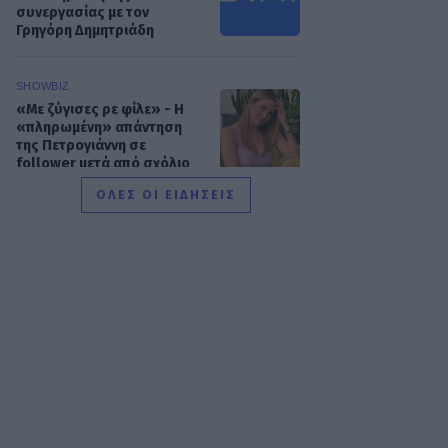
συνεργασίας με τον
Γρηγόρη Δημητριάδη
SHOWBIZ
«Με ζύγισες ρε φίλε» - H
«πληρωμένη» απάντηση
της Πετρογιάννη σε
follower μετά από σχόλιο
ΟΛΕΣ ΟΙ ΕΙΔΗΣΕΙΣ
SHOWBIZ
Απασφάλισε ο Δάντης:
«Τολμάω να το πω γιατί έχω
μεγαλώσει πια. Δεν με
ενδιαφέρει αν με
παρεξηγήσουν»
SHOWBIZ
Η Ρούλα Κορομηλά
μαγνητίζει τα βλέμματα με
το elegant chic look της