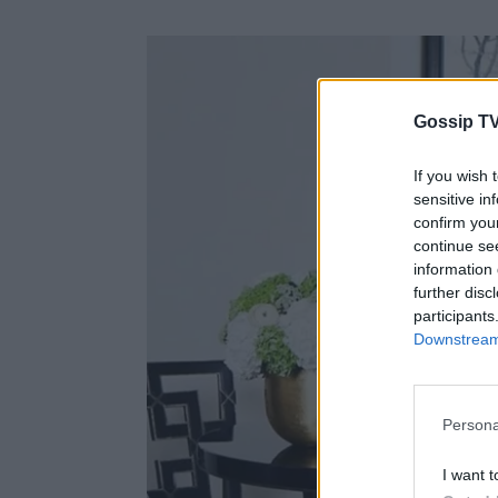
Gossip TV
If you wish 
sensitive in
confirm you
continue se
information 
further disc
participants
Downstream 
Persona
I want t