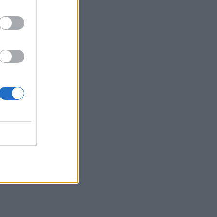
Ο Light ποζάρει μαζί με τη
σύζυγο και τον 10 μηνών γιο
τους στις πρώτες
καλοκαιρινές διακοπές
τους.
SHOWBIZ
Ακύρωσε live εμφάνιση η
Ανδρομάχη λόγω
φαρυγγίτιδας - Ζήτησε
συγγνώμη από τους
θαυμαστές της
SHOWBIZ
Δανάη Μπάρκα: Η
αποστομωτική απάντηση με
χιούμορ για το σχόλιο περί
πλαστικής στο Instagram
SHOWBIZ