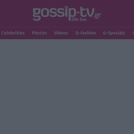
Celebrities
Photos
Videos
G-Fashion
G-Specials