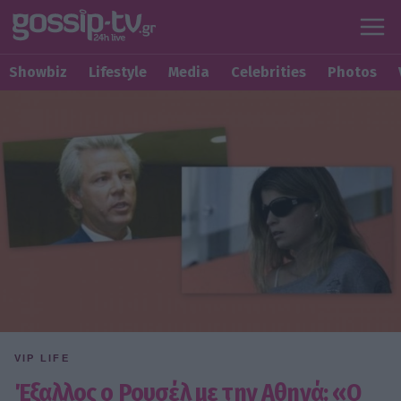
Showbiz
Lifestyle
Media
Celebrities
Photos
VIP LIFE
Έξαλλος ο Ρουσέλ με την Αθηνά: «Ο