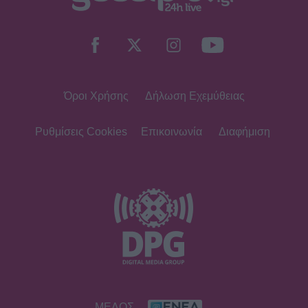
Κρατερός Κατσούλης: «Δεν υπάρχει
πολύς χρόνος για προσωπική ζωή»
Όροι Χρήσης
Δήλωση Εχεμύθειας
SHOWBIZ
Ρουμελιώτη: Δεν σταματά να
γκρινιάζει ο γιος της - Η ανάρτηση
Ρυθμίσεις Cookies
Επικοινωνία
Διαφήμιση
και οι απορίες της νέας μαμάς
HOLLYWOOD
Αντόνιο Μπαντέρας: Η καρδιακή
προσβολή που του άλλαξε τη ζωή
SHOWBIZ
ΜΕΛΟΣ