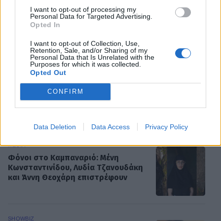
I want to opt-out of processing my
Personal Data for Targeted Advertising.
μηνύματα
Opted In
I want to opt-out of Collection, Use,
Retention, Sale, and/or Sharing of my
Παιχνίδι από παντού στη Novibet με
Personal Data that Is Unrelated with the
το νέο Mobile App
Purposes for which it was collected.
Opted Out
CONFIRM
ΡΟΗ ΕΙΔΗΣΕΩΝ
Data Deletion
Data Access
Privacy Policy
MEDIA
Φόνοι στο Καμπαναριό: Μένη
Κωνσταντινίδου, Λυδία Τζανουδάκη
και Άννη Θεοχάρη επιστρέφουν
SHOWBIZ