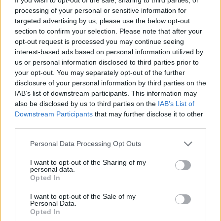
να μιλήσει μαζί της τηλεφωνικά όμως αυτό δεν
processing of your personal or sensitive information for
targeted advertising by us, please use the below opt-out
ήταν εφικτό οπότε και μέσω οικογενειακού
section to confirm your selection. Please note that after your
φίλου της έστειλε σκληρά μηνύματα. Ότι
opt-out request is processed you may continue seeing
interest-based ads based on personal information utilized by
ξεπούλησε την περιουσία της μητέρας της, ότι
us or personal information disclosed to third parties prior to
έχει αφεθεί πλήρως στις βουλές του συζύγου
your opt-out. You may separately opt-out of the further
της, Αλβάρο και πως οδεύει στην απόλυτη
disclosure of your personal information by third parties on the
IAB’s list of downstream participants. This information may
καταστροφή. Η χρυσή κληρονόμος δεν απάντησε
also be disclosed by us to third parties on the
IAB’s List of
ωστόσο κάποιες πληροφορίες αναφέρουν πως
Downstream Participants
that may further disclose it to other
φαίνεται ιδιαίτερα προβληματισμένη αφού ο
third parties.
Ντόντα δεν θεώρησε συμφέρουσα συμφωνία την
Personal Data Processing Opt Outs
πώληση του Σκορπιού.
I want to opt-out of the Sharing of my
personal data.
Opted In
I want to opt-out of the Sale of my
Personal Data.
Opted In
έξαλλος
Τιερί Ρουσέλ
Ντόντα