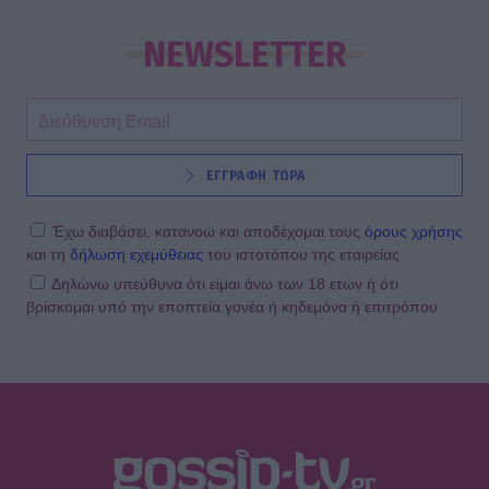
Τροχαίο ατύχημα για τον Mike
NEWSLETTER
SHOWBIZ
ΕΓΓΡΑΦΗ ΤΩΡΑ
Από την εκκλησία στην ξαπλώστρα:
Η εντυπωσιακή πόζα της
Καινούργιου με μαγιό και το
Έχω διαβάσει, κατανοώ και αποδέχομαι τους
όρους χρήσης
προσκύνημα
και τη
δήλωση εχεμύθειας
του ιστοτόπου της εταιρείας
Δηλώνω υπεύθυνα ότι είμαι άνω των 18 ετών ή ότι
βρίσκομαι υπό την εποπτεία γονέα ή κηδεμόνα ή επιτρόπου
MEDIA
Πίσω από τις γραμμές: Η ημερομηνία
της πρεμιέρας
SHOWBIZ