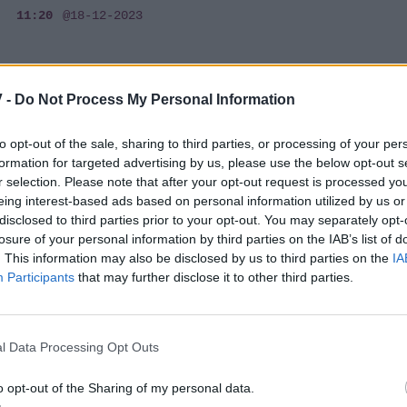
11:20
@18-12-2023
 -
Do Not Process My Personal Information
SHOWBIZ
Χρήστος Μάστορας: Αυτός είναι ο λόγος
to opt-out of the sale, sharing to third parties, or processing of your per
formation for targeted advertising by us, please use the below opt-out s
που έγινε έξαλλος με θαμώνα
r selection. Please note that after your opt-out request is processed y
08:55
@17-01-2023
eing interest-based ads based on personal information utilized by us or
disclosed to third parties prior to your opt-out. You may separately opt-
losure of your personal information by third parties on the IAB’s list of
. This information may also be disclosed by us to third parties on the
IA
Participants
that may further disclose it to other third parties.
SHOWBIZ
Χρήστος Μάστορας: Πυρ και μανία με
l Data Processing Opt Outs
θαμώνα του νυχτερινού κέντρου: «Δεν
ντρέπεσαι λίγο;»
o opt-out of the Sharing of my personal data.