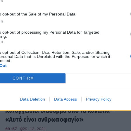
In
23:50
@16-01-2023
o opt-out of the Sale of my Personal Data.
In
MEDIA
to opt-out of processing my Personal Data for Targeted
ing.
MasterChef: Έξαλλος ο Γρηγόρης με τους
In
συμπαίκτες του: «Κάντε ό, τι
o opt-out of Collection, Use, Retention, Sale, and/or Sharing
γουστάρετε…»
ersonal Data that Is Unrelated with the Purposes for which it
lected.
00:10
@17-03-2022
Out
CONFIRM
MEDIA
Data Deletion
Data Access
Privacy Policy
Εκτός εαυτού ο Παύλος Χαϊκάλης:
Καταγγέλλει διασυρμό από τα κανάλια –
«Αυτό είναι ανθρωποφαγία»
09:57
@29-12-2021