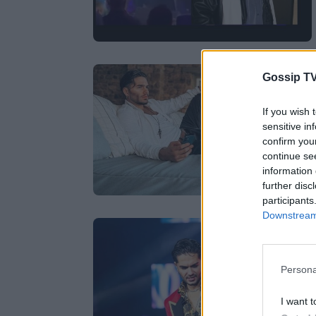
Gossip TV
If you wish 
sensitive in
confirm you
continue se
information 
further disc
participants
Downstream 
Persona
I want t