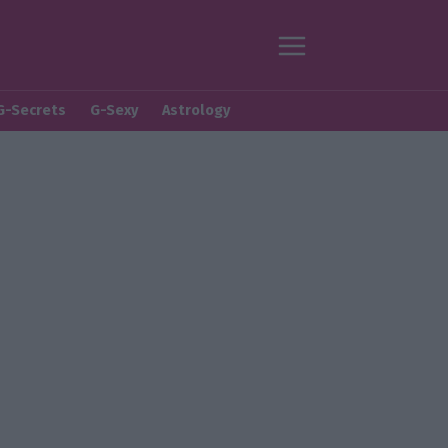
G-Secrets
G-Sexy
Astrology