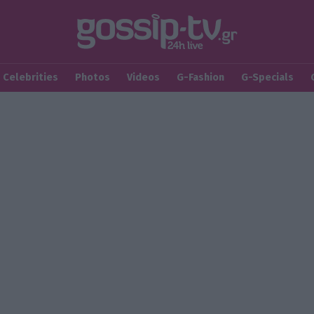
Celebrities
Photos
Videos
G-Fashion
G-Specials