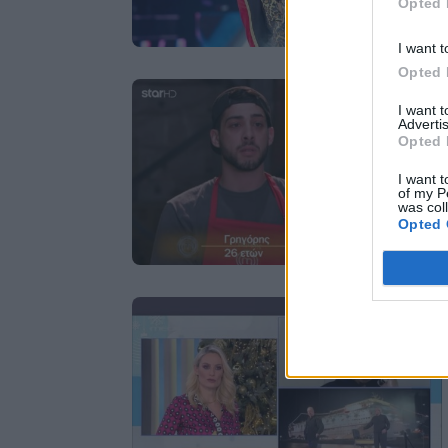
Opted 
I want t
Opted 
I want 
Advertis
Opted 
I want t
of my P
was col
Opted 