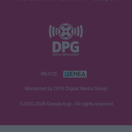
Θεσσαλονίκη
SHOWBIZ
Η «άλλη» Νάουσα της Σταματίνας
Τσιμτσιλή! Παράδοση, πίστη και
ξεχωριστές στιγμές στην Πάρο
SHOWBIZ
ΜΕΛΟΣ
Γιώργος Παράσχος: Το χαμόγελο
δύναμης μέσα από το νοσοκομείο –
Monetized by DPG Digital Media Group
«Πάμε για νέα θεραπεία»
©2010-2026 Gossip-tv.gr - All rights reserved
SHOWBIZ
Ιταλική φινέτσα για τη Μαρία
Μπεκατώρου! Με το απόλυτο λευκό