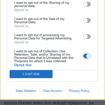
I want to opt-out of the Sharing of my
personal data.
Opted In
I want to opt-out of the Sale of my
Personal Data.
Opted In
I want to opt-out of processing my
Personal Data for Targeted Advertising.
Opted In
I want to opt-out of Collection, Use,
Retention, Sale, and/or Sharing of my
Personal Data that Is Unrelated with the
Purposes for which it was collected.
Opted Out
CONFIRM
Και υπογράμμισε: «Πάντως κανείς δεν μπαίνει
με το ζόρι κι αν ακουστούν πράγματα που δεν
πρέπει, τα κόβουμε. Δύο χρόνια με τα αγόρια και
Data Deletion
Data Access
Privacy Policy
τώρα με τα κορίτσια δεν έχει υπάρξει αυτό. Τα
αγόρια έλεγαν πολύ πιο σκληρά πράγματα. Δε