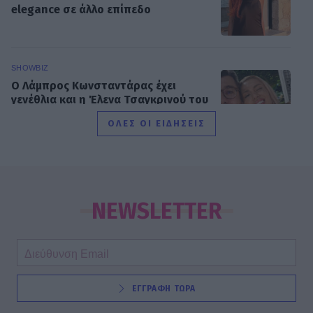
elegance σε άλλο επίπεδο
SHOWBIZ
Ο Λάμπρος Κωνσταντάρας έχει
γενέθλια και η Έλενα Τσαγκρινού του
εύχεται δημόσια
ΟΛΕΣ ΟΙ ΕΙΔΗΣΕΙΣ
SHOWBIZ
Τσαβαλιά: Κι όμως έχει να πάει
διακοπές από το 2018 – Η
NEWSLETTER
αποκάλυψη μέσα από throwback
φωτογραφία
SHOWBIZ
ΕΓΓΡΑΦΗ ΤΩΡΑ
Μαρία Κορινθίου: «Είμαι πιο
συνειδητοποιημένη από ποτέ... Είμαι