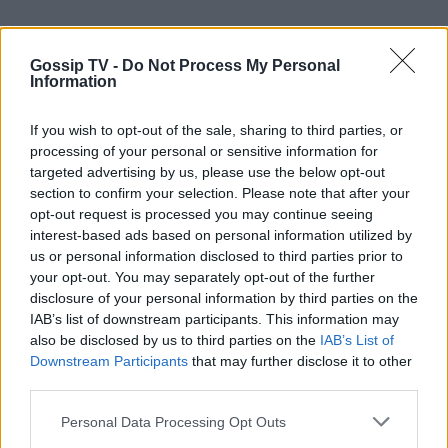
Gossip TV -
Do Not Process My Personal
Information
If you wish to opt-out of the sale, sharing to third parties, or
processing of your personal or sensitive information for
targeted advertising by us, please use the below opt-out
section to confirm your selection. Please note that after your
opt-out request is processed you may continue seeing
interest-based ads based on personal information utilized by
Εγώ έχω κόψει πράγματα από ανθρώπους που
us or personal information disclosed to third parties prior to
αυτούς δεν τους πείραζε να τα κόψουν κι εγώ
your opt-out. You may separately opt-out of the further
δεν ήθελα να βγούνε.Το ζήτημα είναι πόσο το
disclosure of your personal information by third parties on the
IAB’s list of downstream participants. This information may
σηκώνει ο καθένας αυτά που θα πούνε τα παιδιά.
also be disclosed by us to third parties on the
IAB’s List of
Έχουν ειπωθεί πολύ πιο σκληρά πράγματα και
Downstream Participants
that may further disclose it to other
third parties.
κάποιους δεν τους πείραξε αλλά η ψυχολογία
του κάθε ανθρώπου λειτουργεί διαφορετικά.»!
Personal Data Processing Opt Outs