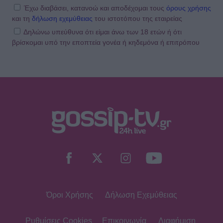
πια τόσο χορτασμένη»
Έχω διαβάσει, κατανοώ και αποδέχομαι τους
όρους χρήσης
και τη
δήλωση εχεμύθειας
του ιστοτόπου της εταιρείας
Δηλώνω υπεύθυνα ότι είμαι άνω των 18 ετών ή ότι
βρίσκομαι υπό την εποπτεία γονέα ή κηδεμόνα ή επιτρόπου
SHOWBIZ
Λευκό πουκάμισο και μάξι φούστα! Η
Δανάη Παππά με το πιο κλασσικό και
αξεπέραστο σύνολο
MEDIA
Νόμοι της καρδιάς - Η συνάντηση
Γιλντιρίμ & Μπορά αποκαλύπτει την
αλήθεια
Όροι Χρήσης
Δήλωση Εχεμύθειας
INSIDE STORIES
Βαριές καμπάνες για 4 συλληφθέντες
σε στέκι παράνομου τζόγου στη
Ρυθμίσεις Cookies
Επικοινωνία
Διαφήμιση