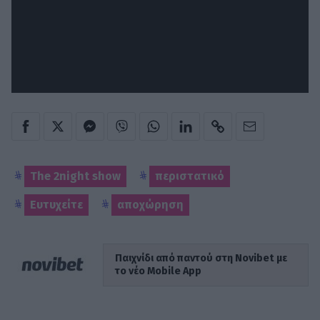
The 2night show
περιστατικό
Ευτυχείτε
αποχώρηση
Παιχνίδι από παντού στη Novibet με
το νέο Mobile App