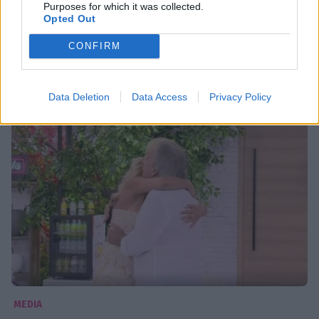
Φινάλε για το Ευτυχείτε: To συγκινητικό
Purposes for which it was collected.
Opted Out
ευχαριστώ της Καινούργιου και η
ανακοίνωση «βόμβα»!
CONFIRM
13:14
@02-07-2021
Data Deletion
Data Access
Privacy Policy
MEDIA