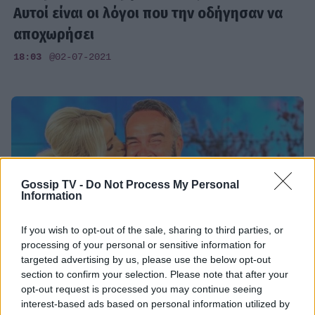
Αυτοί είναι οι λόγοι που την οδήγησαν να
αποχωρήσει
18:03
@02-07-2021
Gossip TV -
Do Not Process My Personal
Information
If you wish to opt-out of the sale, sharing to third parties, or
processing of your personal or sensitive information for
targeted advertising by us, please use the below opt-out
section to confirm your selection. Please note that after your
opt-out request is processed you may continue seeing
SHOWBIZ
interest-based ads based on personal information utilized by
Ευτυχείτε: Συγκίνησε ο Γκουντάρας στο