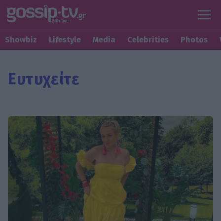
Showbiz
Lifestyle
Media
Celebrities
Photos
Ευτυχείτε