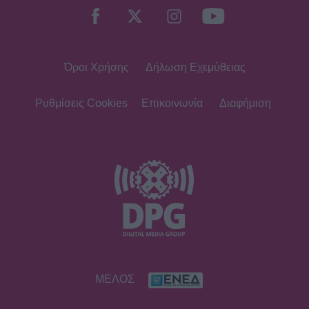
οι haters λογοτεχνικό σκουπίδι»
Όροι Χρήσης
Δήλωση Εχεμύθειας
MEDIA
TV Land: Αυτοί είναι οι ηθοποιοί που
πρωταγωνιστούν στη νέα σατιρική
Ρυθμίσεις Cookies
Επικοινωνία
Διαφήμιση
κωμωδία της ΕΡΤ
SHOWBIZ
Idra Kayne: Παίρνω τον όποιο φόβο
και τον κάνω δύναμη
HOLLYWOOD
ΜΕΛΟΣ
Νταγκ και Τζούλι Πιτ: Τα αδέλφια του
Μπραντ Πιτ που επέλεξαν μια