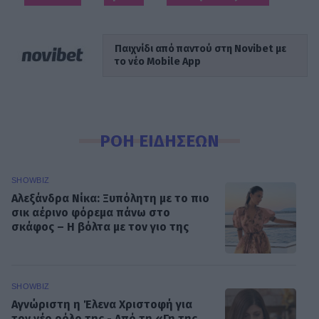
Παιχνίδι από παντού στη Novibet με
το νέο Mobile App
ΡΟΗ ΕΙΔΗΣΕΩΝ
SHOWBIZ
Αλεξάνδρα Νίκα: Ξυπόλητη με το πιο
σικ αέρινο φόρεμα πάνω στο
σκάφος – Η βόλτα με τον γιο της
SHOWBIZ
Αγνώριστη η Έλενα Χριστοφή για
τον νέο ρόλο της - Από τη «Γη της