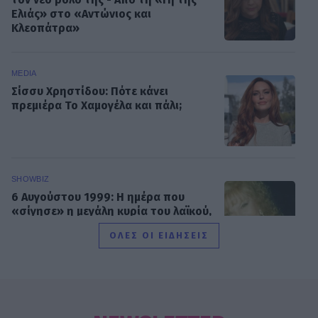
Ελιάς» στο «Αντώνιος και
Κλεοπάτρα»
MEDIA
Σίσσυ Χρηστίδου: Πότε κάνει
πρεμιέρα Το Χαμογέλα και πάλι;
SHOWBIZ
6 Αυγούστου 1999: Η ημέρα που
«σίγησε» η μεγάλη κυρία του λαϊκού,
Ρίτα Σακελλαρίου
ΟΛΕΣ ΟΙ ΕΙΔΗΣΕΙΣ
SHOWBIZ
Σταματίνα Τσιμτσιλή: Αγχώθηκα με
το πόσο γρήγορα περνά η ζωή