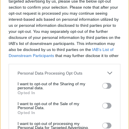
targeted advertising by us, please use the below opt-out
section to confirm your selection. Please note that after your
opt-out request is processed you may continue seeing
interest-based ads based on personal information utilized by
us or personal information disclosed to third parties prior to
your opt-out. You may separately opt-out of the further
Ο ηθοποιός δήλωσε χαρακτηριστικά:«Όλα αυτά
disclosure of your personal information by third parties on the
που έγιναν στον δικό μας χώρο έχουν να κάνουν
IAB’s list of downstream participants. This information may
κυρίως με την κατάχρηση εξουσίας όπου ο
also be disclosed by us to third parties on the
IAB’s List of
Downstream Participants
that may further disclose it to other
άλλος θεωρεί ότι είναι στο απυρόβλητο και
third parties.
χαίρομαι πάρα πολύ που εξελίχθηκαν έτσι τα
Personal Data Processing Opt Outs
πράγματα και βγήκαν όλα αυτά στη φόρα. Ελπίζω
από δω και πέρα να τελειώνουμε με αυτές τις
I want to opt-out of the Sharing of my
personal data.
συμπεριφορές και με τους ανθρώπους που είχαν
Opted In
τέτοια συμπεριφορά».
I want to opt-out of the Sale of my
Personal Data.
Και πρόσθεσε:«Έχω δεχθεί σεξουαλική
Opted In
παρενόχληση από άνδρα όταν ξεκινούσα την
I want to opt-out of processing my
Personal Data for Targeted Advertising.