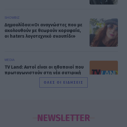
SHOWBIZ
Δημουλίδου:«Οι αναγνώστες που με
ακολουθούν με θεωρούν κορυφαία,
οι haters λογοτεχνικό σκουπίδι»
MEDIA
TV Land: Αυτοί είναι οι ηθοποιοί που
πρωταγωνιστούν στη νέα σατιρική
κωμωδία της ΕΡΤ
ΟΛΕΣ ΟΙ ΕΙΔΗΣΕΙΣ
SHOWBIZ
Idra Kayne: Παίρνω τον όποιο φόβο
και τον κάνω δύναμη
NEWSLETTER