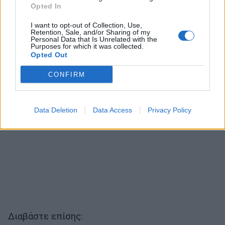
καριέρα μου Ήμουν πάρα πολύ μικρός και
Opted In
αντέδρασα βίαια, χωρίς να θέλω να πω τι έκανα
I want to opt-out of Collection, Use,
όταν επιχείρησε να έρθει πολύ κοντά. Εκεί
Retention, Sale, and/or Sharing of my
Personal Data that Is Unrelated with the
τελείωσε και η ιστορία».
Purposes for which it was collected.
Opted Out
CONFIRM
Data Deletion
Data Access
Privacy Policy
Διαβάστε επίσης: