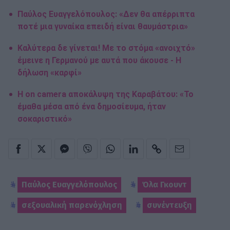
Παύλος Ευαγγελόπουλος: «Δεν θα απέρριπτα
ποτέ μια γυναίκα επειδή είναι θαυμάστρια»
Καλύτερα δε γίνεται! Με το στόμα «ανοιχτό»
έμεινε η Γερμανού με αυτά που άκουσε - Η
δήλωση «καρφί»
Η on camera αποκάλυψη της Καραβάτου: «Το
έμαθα μέσα από ένα δημοσίευμα, ήταν
σοκαριστικό»
Παύλος Ευαγγελόπουλος
Όλα Γκουντ
σεξουαλική παρενόχληση
συνέντευξη