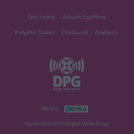
Όροι Χρήσης
Δήλωση Εχεμύθειας
SHOWBIZ
Με μπικίνι στη Μύκονο η Δέσποινα
Μοιραράκη
Ρυθμίσεις Cookies
Επικοινωνία
Διαφήμιση
SHOWBIZ
Άννα Πρέλεβιτς: Με τις δίδυμες κόρες
της στο σπίτι - Το όμορφο
στιγμιότυπο
SHOWBIZ
ΜΕΛΟΣ
«Εκείνες… κι εγώ»: Η τρυφερή
ανάρτηση του Κώστα Καραφώτη με
Monetized by DPG Digital Media Group
την κόρη και τη σύζυγό του