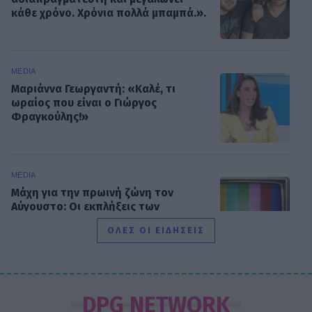
κάθε χρόνο. Χρόνια πολλά μπαμπά.».
MEDIA
Μαριάννα Γεωργαντή: «Καλέ, τι
ωραίος που είναι ο Γιώργος
Φραγκούλης!»
MEDIA
Μάχη για την πρωινή ζώνη τον
Αύγουστο: Οι εκπλήξεις των
καναλιών και τα νούμερα
ΟΛΕΣ ΟΙ ΕΙΔΗΣΕΙΣ
τηλεθέασης
SHOWBIZ
Καινούργιου - Κουτσουμπής: Ο
DPG NETWORK
έρωτας, ο γάμος και το πρώτο