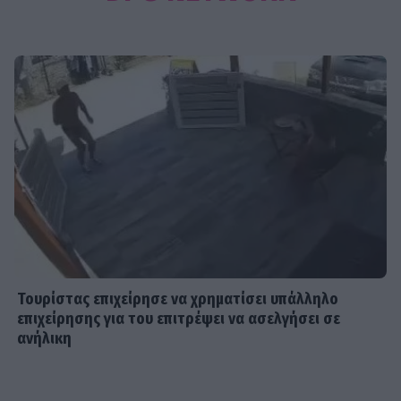
καλοκαίρι με την Ξένια στη Μύκονο
MEDIA
Ο Γιάννης Τσιμιτσέλης φέρνει την
απόλυτη ανατροπή με το «The Quiz
With Balls» στον ΣΚΑΪ
SHOWBIZ
Γιάννης Στάνκογλου: Φωτογραφία
από το παρελθόν με μακρύ μαλλί και
ροκ στιλ από τα νεανικά του χρόνια
Τουρίστας επιχείρησε να χρηματίσει υπάλληλο
επιχείρησης για του επιτρέψει να ασελγήσει σε
ανήλικη
SHOWBIZ
Ιουλία Καλλιμάνη: Επέστρεψε τα
λουλούδια στο κεφάλι θαμώνα που