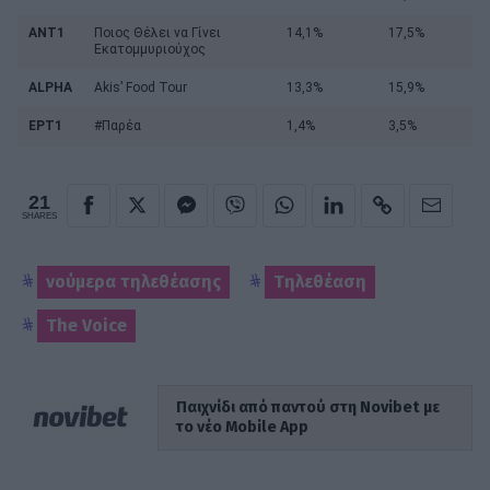
ΑΝΤ1
Ποιος Θέλει να Γίνει
14,1%
17,5%
Εκατομμυριούχος
ALPHA
Akis’ Food Tour
13,3%
15,9%
ΕΡΤ1
#Παρέα
1,4%
3,5%
21
SHARES
νούμερα τηλεθέασης
Τηλεθέαση
The Voice
Παιχνίδι από παντού στη Novibet με
το νέο Mobile App