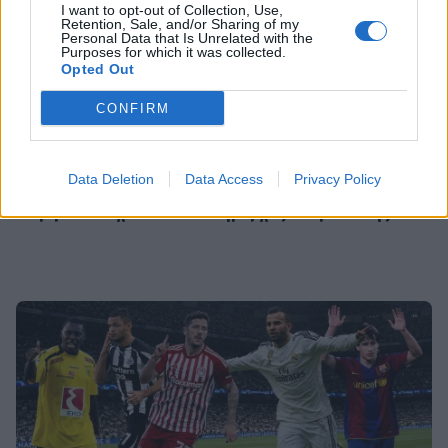
στιγμές στη Μύκονο αγκαλιά με την
I want to opt-out of Collection, Use,
κόρη της και η πρόταση γάμου
Retention, Sale, and/or Sharing of my
Personal Data that Is Unrelated with the
Purposes for which it was collected.
Opted Out
CONFIRM
SHOWBIZ
Ελένη Ράντου: Συγκινεί το ύστατο
χαίρε στον Νίκο Καλογερόπουλο
-«Ευγνώμων που σε γνώρισα»
Data Deletion
Data Access
Privacy Policy
Φωτιά στον Κουβαρά: «Ο αέρας είναι τρελός,
στρίβει συνέχεια» είπε ο δήμαρχος Λαυρεωτικής
SHOWBIZ
Εριέττα Μανούρη: Η σπάνια
φωτογραφία με μπικίνι – Summer
πόζες με κόκκινο μαγιό
SHOWBIZ
Άννα Βίσση: Πάντα ένα βήμα