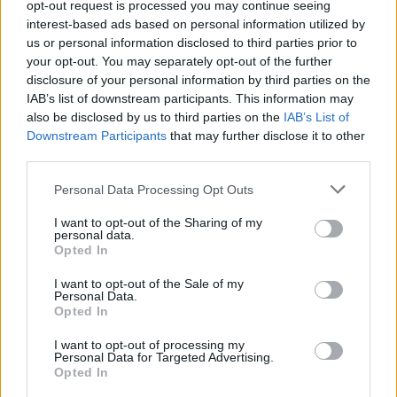
σπουδαίο ηθοποιό Νίκο
opt-out request is processed you may continue seeing
Καλογερόπουλο με μια συγκινητική
interest-based ads based on personal information utilized by
ανάρτηση
us or personal information disclosed to third parties prior to
your opt-out. You may separately opt-out of the further
disclosure of your personal information by third parties on the
SHOWBIZ
IAB’s list of downstream participants. This information may
Γιολάντα Καλογεροπούλου: Ανέμελες
also be disclosed by us to third parties on the
IAB’s List of
στιγμές στη θάλασσα με το παιδί
Downstream Participants
that may further disclose it to other
της πριν τη νέα σειρά του ΑΝΤ1
third parties.
ΟΛΕΣ ΟΙ ΕΙΔΗΣΕΙΣ
Personal Data Processing Opt Outs
I want to opt-out of the Sharing of my
SHOWBIZ
personal data.
Δήμητρα Παπαδήμα: Η εντυπωσιακή
Opted In
DPG NETWORK
καλοκαιρινή ανάρτηση στα 62 της
I want to opt-out of the Sale of my
και η εξομολόγηση για τη ζωή της
Personal Data.
Opted In
I want to opt-out of processing my
Personal Data for Targeted Advertising.
SHOWBIZ
Opted In
Άννα Μπεζάν: Οι άκρως τρυφερές