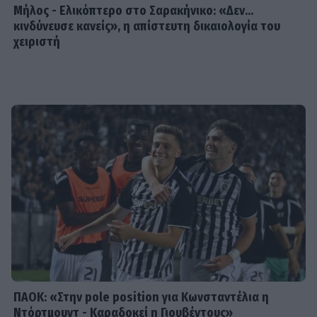
Μήλος - Ελικόπτερο στο Σαρακήνικο: «Δεν...
μύτη, με όλα»
κινδύνευσε κανείς», η απίστευτη δικαιολογία του
χειριστή
SHOWBIZ
Πρώτη εικόνα του Mike μετά το
ατύχημα: Στο σπίτι με δεμένο χέρι
και μήνυμα αποκατάστασης
SHOWBIZ
Έλλη Κοκκίνου: Η εντυπωσιακή πόζα
με ολόσωμο μαγιό σε πισίνα στην
Κύθνο που μαγνήτισε τα βλέμματα
ΠΑΟΚ: «Στην pole position για Κωνσταντέλια η
Ντόρτμουντ - Καραδοκεί η Γιουβέντους»