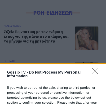
ΡΟΗ ΕΙΔΗΣΕΩΝ
HOLLYWOOD
Ζιζέλ: Γυμναστική με τον ενάμιση
έτους γιο της πάνω στο σκάφος και
το μήνυμα για τη μητρότητα
SHOWBIZ
Φοίβος Δεληβοριάς για Νίκο
Καλογερόπουλο: «Καλή αντάμωση
Gossip TV -
Do Not Process My Personal
Information
κάπου στη Φύση» – Το συγκινητικό
αντίο
If you wish to opt-out of the sale, sharing to third parties, or
processing of your personal or sensitive information for
SHOWBIZ
targeted advertising by us, please use the below opt-out
Η Ρούλα Κορομηλά αποχαιρετά τον
section to confirm your selection. Please note that after your