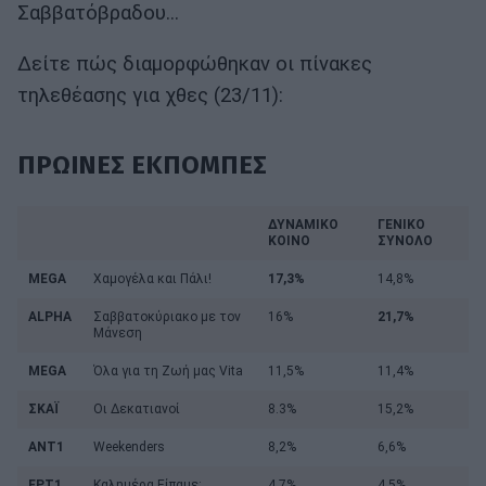
Σαββατόβραδου...
Δείτε πώς διαμορφώθηκαν οι πίνακες
τηλεθέασης για χθες (23/11):
ΠΡΩΙΝΕΣ ΕΚΠΟΜΠΕΣ
ΔΥΝΑΜΙΚΟ
ΓΕΝΙΚΟ
ΚΟΙΝΟ
ΣΥΝΟΛΟ
MEGA
Χαμογέλα και Πάλι!
17,3%
14,8%
ALPHA
Σαββατοκύριακο με τον
16%
21,7%
Μάνεση
MEGA
Όλα για τη Ζωή μας Vita
11,5%
11,4%
ΣΚΑΪ
Οι Δεκατιανοί
8.3%
15,2%
ΑΝΤ1
Weekenders
8,2%
6,6%
ΕΡΤ1
Καλημέρα Είπαμε;
4,7%
4,5%