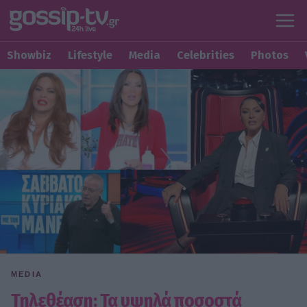
Showbiz
Lifestyle
Media
Celebrities
Photos
MEDIA
Τηλεθέαση: Τα υψηλά ποσοστά