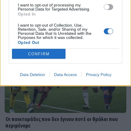
I want to opt-out of processing my
Σέρρες: «Δεν ήταν μόνο η ταχύτητα» – Η ανάλυση
Personal Data for Targeted Advertising.
πραγματογνώμονα για το σφοδρό δυστύχημα
Opted In
I want to opt-out of Collection, Use,
SHOWBIZ
Retention, Sale, and/or Sharing of my
Daphne Lawrence: «Το πρώτο μου
Personal Data that Is Unrelated with the
Purposes for which it was collected.
τραγούδι το έγραψα όταν πήγαινα Ε’
Opted Out
Δημοτικού¬
CONFIRM
MEDIA
Data Deletion
Data Access
Privacy Policy
Μπαμπά σ’ αγαπώ - Ελένη Σακκά: Η
Μαίρη δεν λειτουργεί συνειδητά για
να δημιουργεί χάος
MEDIA
Οι παικταράδες που δεν έγιναν ποτέ οι θρύλοι που
Έλλη Κασόλη: «Έχω τη φιλοσοφία
περιμέναμε
του «στρατιώτη»