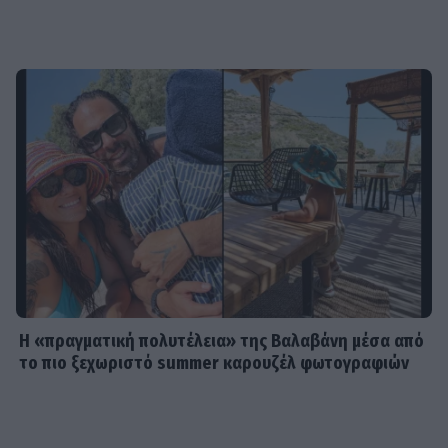
τρόπους επικοινωνίας και
συνεννόησης
SHOWBIZ
Συγκινεί η Ανθή Βούλγαρη: «Χωρίς
εσένα το φετινό καλοκαίρι θα ήταν
το δυσκολότερο της ζωής μου»
SHOWBIZ
Δίπλα στο απέραντο γαλάζιο η
Μαριαλένα Ρουμελιώτη γιορτάζει
τους δυο πρώτους μήνες με τον γιο
της
Η «πραγματική πολυτέλεια» της Βαλαβάνη μέσα από
το πιο ξεχωριστό summer καρουζέλ φωτογραφιών
SHOWBIZ
«Μια γοργόνα στην Κρήτη» -
Αποθεώθηκε η Παπουτσάκη!