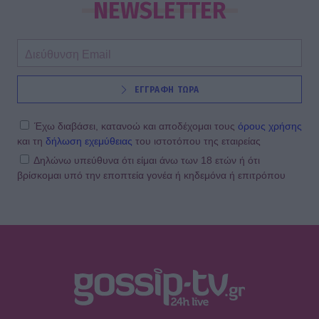
NEWSLETTER
ΕΓΓΡΑΦΗ ΤΩΡΑ
Έχω διαβάσει, κατανοώ και αποδέχομαι τους
όρους χρήσης
και τη
δήλωση εχεμύθειας
του ιστοτόπου της εταιρείας
Δηλώνω υπεύθυνα ότι είμαι άνω των 18 ετών ή ότι
βρίσκομαι υπό την εποπτεία γονέα ή κηδεμόνα ή επιτρόπου