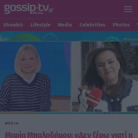
Showbiz
Lifestyle
Media
Celebrities
Photos
MEDIA
Μαρία Μπαλοδήμου: «Δεν ξέρω γιατί η