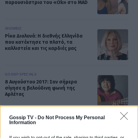
παρουσιάστρια του «Ok» στο MAD
SHOWBIZ
Ρίκα Διαλυνά: Η διεθνής Ελληνίδα
που κατέκτησε τα πλατό, τα
καλλιστεία και τις καρδιές μας
GOSSIP SPECIALS
8 Αυγούστου 2017: Σαν σήμερα
σίγησε η βελούδινη φωνή της
Αρλέτας
Gossip TV -
Do Not Process My Personal
MEDIA
Information
Γιώργος Κουβαράς: «Θα παραμείνω
δημοσιογράφος που τραγουδάει...» -
If you wish to opt-out of the sale, sharing to third parties, or