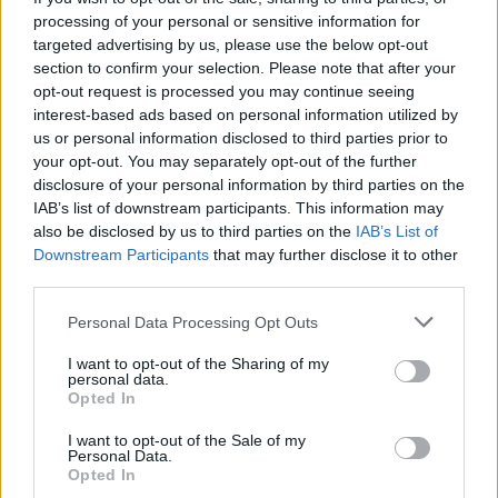
Η συνεργασία με τον Σαββιδάκη
processing of your personal or sensitive information for
ΟΛΕΣ ΟΙ ΕΙΔΗΣΕΙΣ
targeted advertising by us, please use the below opt-out
section to confirm your selection. Please note that after your
opt-out request is processed you may continue seeing
SHOWBIZ
interest-based ads based on personal information utilized by
Ειρήνη Νικολοπούλου: «Το Tik Tok
DPG NETWORK
us or personal information disclosed to third parties prior to
έχει γίνει το σόου όλου του
your opt-out. You may separately opt-out of the further
πλανήτη»
disclosure of your personal information by third parties on the
IAB’s list of downstream participants. This information may
also be disclosed by us to third parties on the
IAB’s List of
Downstream Participants
that may further disclose it to other
HOLLYWOOD
third parties.
Σακίρα: Αυτές είναι οι 7 τροφές που
την κρατούν «αγέραστη» στα 49
Personal Data Processing Opt Outs
της
I want to opt-out of the Sharing of my
personal data.
Opted In
SHOWBIZ
I want to opt-out of the Sale of my
Personal Data.
Χριστίνα Τσάφου: «Η Μαριλού θα
Opted In
είναι πάντα οικογένειά μου»