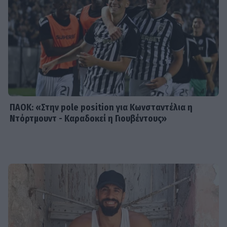
είναι γεμάτη κοινές στιγμές τους
SHOWBIZ
Συγκλονίζει η δημοσιογράφος
Ιωάννα Κουλούρη: Αναγκάστηκαν να
με δέσουν για να μη βλάψω τον
εαυτό μου
ΠΑΟΚ: «Στην pole position για Κωνσταντέλια η
Ντόρτμουντ - Καραδοκεί η Γιουβέντους»