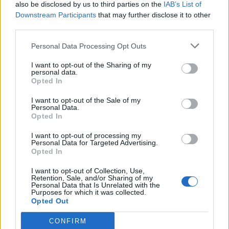
Σέρρες: «Δεν ήταν μόνο η ταχύτητα» – Η ανάλυση
Πολυνησίας
also be disclosed by us to third parties on the
IAB’s List of
πραγματογνώμονα για το σφοδρό δυστύχημα
Downstream Participants
that may further disclose it to other
third parties.
SHOWBIZ
Personal Data Processing Opt Outs
Άννα Ζηρδέλη - Άρθουρ
Παπαδόπουλος: Eπέλεξαν τη μακρινή
I want to opt-out of the Sharing of my
Αυστραλία για να περάσουν τις
personal data.
διακοπές τους
Opted In
I want to opt-out of the Sale of my
Personal Data.
SHOWBIZ
Opted In
Στέφανος Κωνσταντινίδης: Έκανε
«βουτιά» στα 48 του μαζί με τα
I want to opt-out of processing my
Personal Data for Targeted Advertising.
παιδιά του
Opted In
I want to opt-out of Collection, Use,
Retention, Sale, and/or Sharing of my
Personal Data that Is Unrelated with the
SHOWBIZ
Purposes for which it was collected.
Οι παικταράδες που δεν έγιναν ποτέ οι θρύλοι που
Opted Out
Νατάσα Εξηνταβελώνη: Η πιο
περιμέναμε
τρυφερή αγκαλιά στη Λίλα
CONFIRM
Μπακλέση που μόλις γέννησε