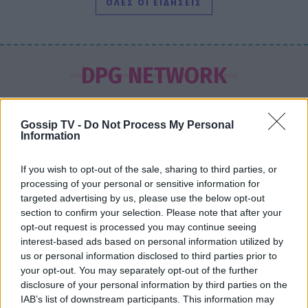
ΟΛΕΣ ΟΙ ΕΙΔΗΣΕΙΣ
SHOWBIZ
Κατερίνα Καινούργιου: Ένα τρυφερό
DPG NETWORK
μήνυμα από την Πάρο
Gossip TV -
Do Not Process My Personal
Information
SHOWBIZ
Ντόρα Κουτροκόη: Στο Παρίσι με τον
If you wish to opt-out of the sale, sharing to third parties, or
έρωτα της ζωής της, τον γιο της
processing of your personal or sensitive information for
Κωνσταντίνο
targeted advertising by us, please use the below opt-out
section to confirm your selection. Please note that after your
opt-out request is processed you may continue seeing
interest-based ads based on personal information utilized by
us or personal information disclosed to third parties prior to
SHOWBIZ
your opt-out. You may separately opt-out of the further
Δούκισσα Νομικού:Οικογενειακές
disclosure of your personal information by third parties on the
διακοπές από τη Μύκονο στον
επίγειο παράδεισο της Γαλλικής
IAB’s list of downstream participants. This information may