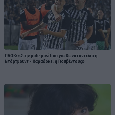
MEDIA
Γιώργος Κουβαράς: «Θα παραμείνω
δημοσιογράφος που τραγουδάει...» -
Η συνεργασία με τον Σαββιδάκη
ΠΑΟΚ: «Στην pole position για Κωνσταντέλια η
Ντόρτμουντ - Καραδοκεί η Γιουβέντους»