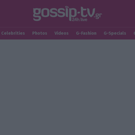
Celebrities
Photos
Videos
G-Fashion
G-Specials