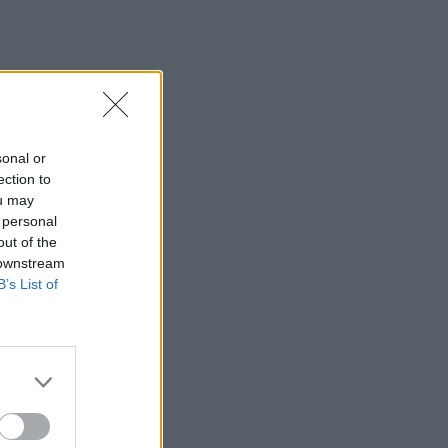
SHOWBIZ
Ο Λάμπρος Κωνσταντάρας
έχει γενέθλια και η Έλενα
Τσαγκρινού του εύχεται
δημόσια
sonal or
SHOWBIZ
ection to
Τσαβαλιά: Κι όμως έχει να
ou may
πάει διακοπές από το 2018
 personal
– Η αποκάλυψη μέσα από
out of the
throwback φωτογραφία
 downstream
B’s List of
SHOWBIZ
Μαρία Κορινθίου: «Είμαι
πιο συνειδητοποιημένη από
ποτέ... Είμαι πια τόσο
χορτασμένη»
SHOWBIZ