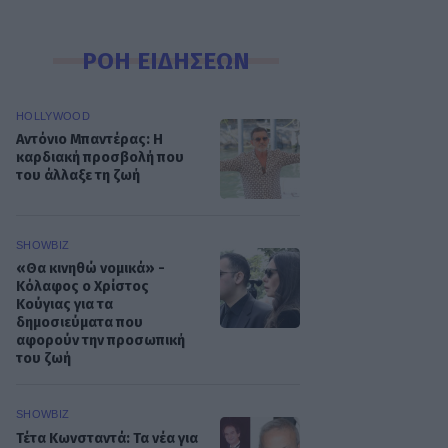
ΡΟΗ ΕΙΔΗΣΕΩΝ
HOLLYWOOD
Αντόνιο Μπαντέρας: Η
καρδιακή προσβολή που
του άλλαξε τη ζωή
SHOWBIZ
«Θα κινηθώ νομικά» -
Κόλαφος ο Χρίστος
Κούγιας για τα
δημοσιεύματα που
αφορούν την προσωπική
του ζωή
SHOWBIZ
Τέτα Κωνσταντά: Τα νέα για