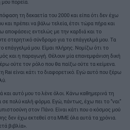
 μου πορεία.
πόφαση τη δεκαετία του 2000 και είπα ότι δεν έχω
υ και πρέπει να βάλω τελεία, έτσι τώρα πήρα και
νω αποφάσεις εντελώς με την καρδιά και το
τε στερητικό σύνδρομο για το επάγγελμά μου. Τα
το επάγγελμά μου. Είμαι πλήρης. Νομίζω ότι το
μός και η παραγωγή. Θέλουν μία επανεμφάνιση δική
ξέρω ούτε τον ρόλο που θα παίξω ούτε τα κείμενα.
 Rai είναι κάτι το διαφορετικό. Εγώ αυτό που ξέρω
λύ.
λά και αυτό μου το λένε όλοι. Κάνω καθημερινά τη
ι σε πολύ καλή φόρμα. Εγώ, πάντως, έχω πει το “ναι”
μπιστοσύνη στον Πάνο. Είναι κάτι που ο κόσμος μού
ίσης δεν έχω εκτεθεί στα ΜΜΕ όλα αυτά τα χρόνια.
τά βιβλία».