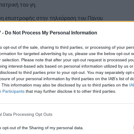
πατρική του γη.
ηση επιστροφής στην τηλεόραση του Πάνου
α.
 -
Do Not Process My Personal Information
μβα στην TV-Η σειρά 70 επεισοδίων και το
to opt-out of the sale, sharing to third parties, or processing of your per
formation for targeted advertising by us, please use the below opt-out s
r selection. Please note that after your opt-out request is processed y
eing interest-based ads based on personal information utilized by us or
disclosed to third parties prior to your opt-out. You may separately opt-
losure of your personal information by third parties on the IAB’s list of
. This information may also be disclosed by us to third parties on the
IA
Participants
that may further disclose it to other third parties.
l Data Processing Opt Outs
o opt-out of the Sharing of my personal data.