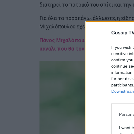
διατηρεί το πατρικό του σπίτι και την 
Για όλα τα παραπάνω, άλλωστε, η είδ
Μιχαλόπουλου έχει ιδιαίτερη βαρύτητ
Gossip TV
Πάνος Μιχαλόπουλος: Η επιστροφή βό
If you wish 
κανάλι που θα τον δούμε
sensitive in
confirm you
continue se
information 
further disc
participants
Downstream 
Persona
I want t