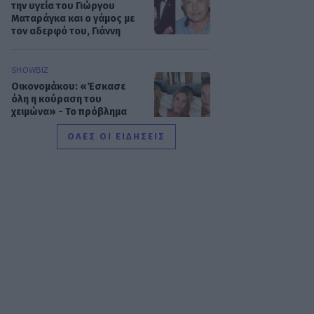
την υγεία του Γιώργου
Ματαράγκα και ο γάμος με
τον αδερφό του, Γιάννη
SHOWBIZ
Οικονομάκου: «Έσκασε
όλη η κούραση του
χειμώνα» - Το πρόβλημα
στις διακοπές στο νησί
Μπόρα Μπόρα
ΟΛΕΣ ΟΙ ΕΙΔΗΣΕΙΣ
MEDIA
Μπαμπά, σ’ αγαπώ spoiler:
Η Βιργινία χάνει το
νηπιαγωγείο
SHOWBIZ
Γιώργος Λιάγκας - «Ο
Τζορτζ Κλούνεϊ της
Ελλάδας…»: Χαμός στα