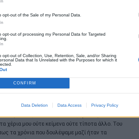
In
o opt-out of the Sale of my Personal Data.
In
to opt-out of processing my Personal Data for Targeted
ing.
In
o opt-out of Collection, Use, Retention, Sale, and/or Sharing
ersonal Data that Is Unrelated with the Purposes for which it
 περνάω υπέροχα, όπως πάντα» λέει στην Espresso
lected.
Out
δή σας έχω εμπιστοσύνη και σε γνωρίζω πολλά πολλά
ν Πάνο Αμαραντίδη, που τον θεωρώ πάνω από
CONFIRM
 και έχουμε κάνει μαζί μια τεράστια τηλεοπτική
άνει, λοιπόν, πριν από δύο μήνες μια πρόταση. Είχε
Data Deletion
Data Access
Privacy Policy
αλική Rai και μου είπε “αν ευοδωθεί αυτή η πρόταση
α πεις το ναι;” Του είπα, λοιπόν, αμέσως “θα το κάνω
στα χέρια μου ούτε κείμενα ούτε τίποτα άλλο. Του
ως τα χρόνια που δουλέψαμε μαζί ήταν τα