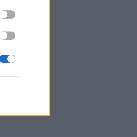
Λευκό πουκάμισο και μάξι
φούστα! Η Δανάη Παππά με
το πιο κλασσικό και
αξεπέραστο σύνολο
MEDIA
Νόμοι της καρδιάς - Η
συνάντηση Γιλντιρίμ &
Μπορά αποκαλύπτει την
αλήθεια
INSIDE STORIES
Βαριές καμπάνες για 4
συλληφθέντες σε στέκι
παράνομου τζόγου στη
Θεσσαλονίκη
SHOWBIZ
Η «άλλη» Νάουσα της
Σταματίνας Τσιμτσιλή!
Παράδοση, πίστη και