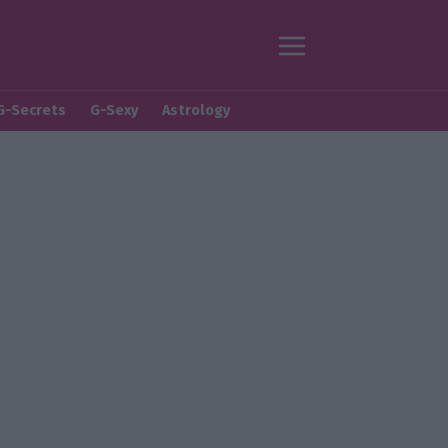
G-Secrets
G-Sexy
Astrology