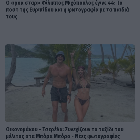
Ο «ροκ σταρ» Φίλιππος Μιχόπουλος έγινε 44: Το
Κωνσταντίνος Αργυρός:
ποστ της Ευριπίδου και η φωτογραφία με τα παιδιά
«Μεσοπέλαγα αρμενίζω»
τους
SHOWBIZ
Τσιτσιπάς και Kristen Thoms: Ο
έρωτας που φέρνει την απόλυτη
ισορροπία στην καριέρα του
πρωταθλητή
SHOWBIZ
Ανδρομάχη: Στο νοσοκομείο με ορό η
γνωστή τραγουδίστρια μετά από
έντονη αδιαθεσία σε live εμφάνιση
Οικονομάκου - Τσερέλα: Συνεχίζουν το ταξίδι του
μέλιτος στα Μπόρα Μπόρα - Νέες φωτογραφίες
SHOWBIZ