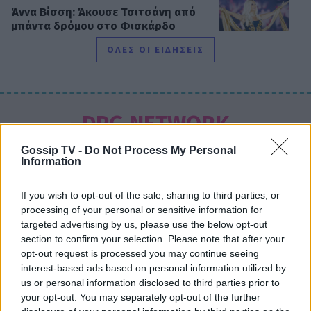
Άννα Βίσση: Άκουσε Τσιτσάνη από
μπάντα δρόμου στο Φισκάρδο
ΟΛΕΣ ΟΙ ΕΙΔΗΣΕΙΣ
SHOWBIZ
Ιωάννα Μπούκη: «"Βασανίζω" τον
DPG NETWORK
Αντώνη Σρόιτερ 15 καλοκαίρια»
Gossip TV -
Do Not Process My Personal
Information
If you wish to opt-out of the sale, sharing to third parties, or
SHOWBIZ
processing of your personal or sensitive information for
Κώστας Φραγκολιάς: Μια «κούκλα»
targeted advertising by us, please use the below opt-out
ξάπλωσε πάνω του στο κρεβάτι
section to confirm your selection. Please note that after your
opt-out request is processed you may continue seeing
interest-based ads based on personal information utilized by
us or personal information disclosed to third parties prior to
your opt-out. You may separately opt-out of the further
SHOWBIZ