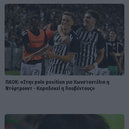
Μάντυ Λάμπου: Πώς είναι και πού
βρίσκεται σήμερα η πρώτη
παρουσιάστρια του «Ok» στο MAD
SHOWBIZ
Ρίκα Διαλυνά: Η διεθνής Ελληνίδα
που κατέκτησε τα πλατό, τα
καλλιστεία και τις καρδιές μας
ΠΑΟΚ: «Στην pole position για Κωνσταντέλια η
Ντόρτμουντ - Καραδοκεί η Γιουβέντους»