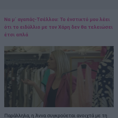
Να μ΄ αγαπάς-Τσέλλου: Το ένστικτό μου λέει
ότι το ειδύλλιο με τον Χάρη δεν θα τελειώσει
έτσι απλά
Παράλληλα, η Άννα συγκρούεται ανοιχτά με τη