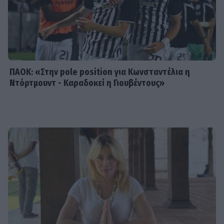
SHOWBIZ
Η τελευταία συνέντευξη του Νίκου
Καλογερόπουλου: Η ζωή στην
Κυπαρισσία και το σοκ της
διάρρηξης
ΠΑΟΚ: «Στην pole position για Κωνσταντέλια η
Ντόρτμουντ - Καραδοκεί η Γιουβέντους»