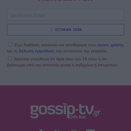
ΕΓΓΡΑΦΗ ΤΩΡΑ
Έχω διαβάσει, κατανοώ και αποδέχομαι τους
όρους χρήσης
και τη
δήλωση εχεμύθειας
του ιστοτόπου της εταιρείας
Δηλώνω υπεύθυνα ότι είμαι άνω των 18 ετών ή ότι
βρίσκομαι υπό την εποπτεία γονέα ή κηδεμόνα ή επιτρόπου