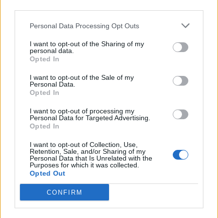
third parties.
SHOWBIZ
Σταματίνα Τσιμτσιλή: Το καλοκαίρι
Personal Data Processing Opt Outs
δεν θα φορέσω ποτέ make up, δεν
θα βαφτώ
I want to opt-out of the Sharing of my
personal data.
Opted In
I want to opt-out of the Sale of my
Personal Data.
MEDIA
Opted In
Το παιδί επιστρέφει!
I want to opt-out of processing my
Personal Data for Targeted Advertising.
Opted In
I want to opt-out of Collection, Use,
Retention, Sale, and/or Sharing of my
SHOWBIZ
Personal Data that Is Unrelated with the
Purposes for which it was collected.
Οι παικταράδες που δεν έγιναν ποτέ οι θρύλοι που
Μαρία Διακοπαναγιώτου: «Ένιωθα
Opted Out
περιμέναμε
δυστυχισμένη, ήμουν αγριεμένη,
έφερνα τον θυμό μου και στο σπίτι»
CONFIRM