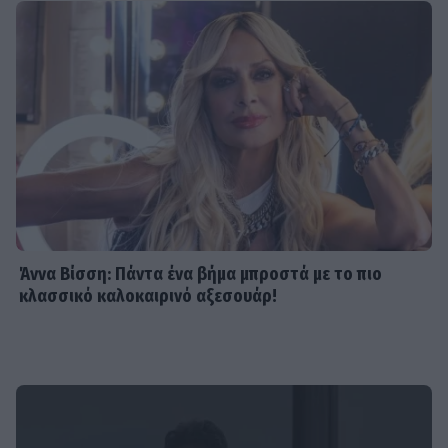
TRENDS
Ντούα Λίπα: Το 20λεπτο πρόγραμμα
για πέτρινους κοιλιακούς... χωρίς
γυμναστήριο
SHOWBIZ
Κάρμεν Ρουγγέρη: «Πάντα αγαπούσα
τον εαυτό μου με τη μεγάλη μου
μύτη, με όλα»
Άννα Βίσση: Πάντα ένα βήμα μπροστά με το πιο
κλασσικό καλοκαιρινό αξεσουάρ!
SHOWBIZ
Πρώτη εικόνα του Mike μετά το
ατύχημα: Στο σπίτι με δεμένο χέρι
και μήνυμα αποκατάστασης