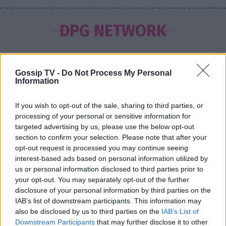
SHOWBIZ
Εριέττα Μανούρη: Η σπάνια
DPG NETWORK
φωτογραφία με μπικίνι – Summer
πόζες με κόκκινο μαγιό
Gossip TV -
Do Not Process My Personal
Information
SHOWBIZ
Άννα Βίσση: Πάντα ένα βήμα
If you wish to opt-out of the sale, sharing to third parties, or
μπροστά με το πιο κλασσικό
processing of your personal or sensitive information for
καλοκαιρινό αξεσουάρ!
targeted advertising by us, please use the below opt-out
section to confirm your selection. Please note that after your
opt-out request is processed you may continue seeing
interest-based ads based on personal information utilized by
MEDIA
us or personal information disclosed to third parties prior to
Οι νέες σειράς του Alpha για τη
your opt-out. You may separately opt-out of the further
σεζόν 2026-2027- Δράμα, γέλιο,
disclosure of your personal information by third parties on the
έρωτες
IAB’s list of downstream participants. This information may
Πάρος: Συγκλονίζει ο πατέρας του άτυχου 4χρονου
also be disclosed by us to third parties on the
IAB’s List of
αγοριού - Λεπτό προς λεπτό οι δραματικές στιγμές
Downstream Participants
that may further disclose it to other