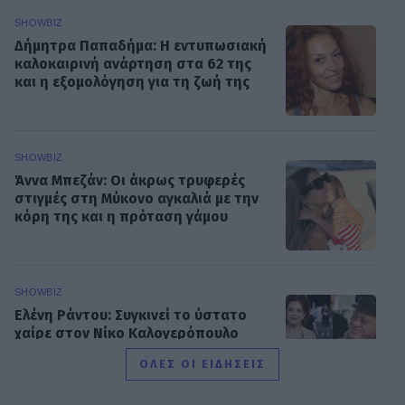
SHOWBIZ
Δήμητρα Παπαδήμα: Η εντυπωσιακή
καλοκαιρινή ανάρτηση στα 62 της
και η εξομολόγηση για τη ζωή της
SHOWBIZ
Άννα Μπεζάν: Οι άκρως τρυφερές
στιγμές στη Μύκονο αγκαλιά με την
κόρη της και η πρόταση γάμου
SHOWBIZ
Ελένη Ράντου: Συγκινεί το ύστατο
χαίρε στον Νίκο Καλογερόπουλο
-«Ευγνώμων που σε γνώρισα»
ΟΛΕΣ ΟΙ ΕΙΔΗΣΕΙΣ