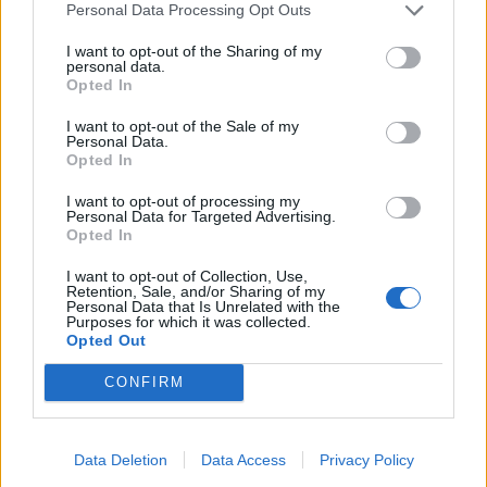
Personal Data Processing Opt Outs
Η Χρηστίδου στην Κρήτη με stylish
cut-out μαγιό που αναδεικνύει την
I want to opt-out of the Sharing of my
κομψή & μαυρισμένη σιλουέτα της
personal data.
Opted In
I want to opt-out of the Sale of my
Personal Data.
SHOWBIZ
Opted In
Βαλαβάνη: Εντυπωσιακή σιλουέτα,
I want to opt-out of processing my
εφαρμοστό σικ φόρεμα και wet look
Personal Data for Targeted Advertising.
- Μαγνήτισε όλα τα βλέμματα
Opted In
Τραγωδία στην Πάρο: Ο μπάρμαν του beach bar
βούτηξε για να σώσει τον 4χρονο που πνίγηκε στην
I want to opt-out of Collection, Use,
Retention, Sale, and/or Sharing of my
πισίνα
Personal Data that Is Unrelated with the
SHOWBIZ
Purposes for which it was collected.
Opted Out
Σταματίνα Τσιμτσιλή: Η εξόρμηση
για ψάρεμα στην Πάρο με τον Θέμη
CONFIRM
Σοφό και τον γιο τους
Data Deletion
Data Access
Privacy Policy
MEDIA