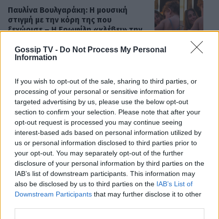
Παυλίνα Βουλγαράκη: Η μουσική
στιγμή με την κόρη της που
ξεχώρισε – Η Ερωφίλη «κλέβει» την
παράσταση
Gossip TV -
Do Not Process My Personal
Information
SHOWBIZ
If you wish to opt-out of the sale, sharing to third parties, or
«Ευλογία τα παιδιά» - Η σπάνια
processing of your personal or sensitive information for
φωτό του Γονίδη με την μικρή του
targeted advertising by us, please use the below opt-out
κόρη! Μαζί στο τιμόνι της βάρκας
ΟΛΕΣ ΟΙ ΕΙΔΗΣΕΙΣ
section to confirm your selection. Please note that after your
opt-out request is processed you may continue seeing
interest-based ads based on personal information utilized by
us or personal information disclosed to third parties prior to
SHOWBIZ
your opt-out. You may separately opt-out of the further
Ευγενία Σαμαρά: Μαγικές εικόνες από
DPG NETWORK
disclosure of your personal information by third parties on the
ψηλά – Η πτήση με αερόστατο στο
IAB’s list of downstream participants. This information may
Μεξικό
also be disclosed by us to third parties on the
IAB’s List of
Downstream Participants
that may further disclose it to other
third parties.
SHOWBIZ