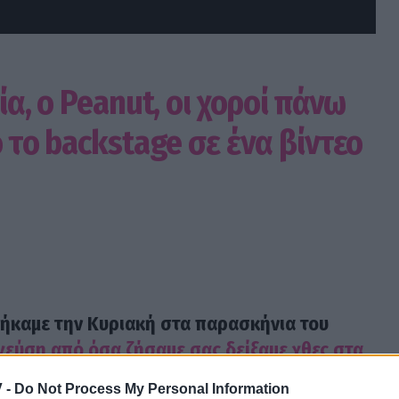
ία, ο Peanut, οι χοροί πάνω
ο το backstage σε ένα βίντεο
ήκαμε την Κυριακή στα παρασκήνια του
γεύση από όσα ζήσαμε σας δείξαμε χθες στα
ιά του τελικού
που έσκισε σε τηλεθέαση.
 -
Do Not Process My Personal Information