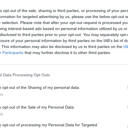
 του
YFSF 3
με όσα δεν έδειξαν οι κάμερες και σας
to opt-out of the sale, sharing to third parties, or processing of your per
ίμενό μας χθες. Όπως για παράδειγμα τον Peanut,
formation for targeted advertising by us, please use the below opt-out s
από την κριτική επιτροπή και έκλεψε καρδιές.
r selection. Please note that after your opt-out request is processed y
eing interest-based ads based on personal information utilized by us or
όπουλου
αλλά δέχτηκε και έξτρα χάδια από την
disclosed to third parties prior to your opt-out. You may separately opt-
ε την MIRO τουαλέτα που ράφτηκε ειδικά για
losure of your personal information by third parties on the IAB’s list of
ικά εξαιρετικά ήρεμο και γλυκό σκυλί.
. This information may also be disclosed by us to third parties on the
IA
Participants
that may further disclose it to other third parties.
ι άλλα πολλά στα backstage της live μετάδοσης. Τα
που είχε τρελό πονοκέφαλο και την ξεματιάζαμε
που τραγουδούσε η
Αποστολία Ζώη
κι εκείνη έψαχνε
l Data Processing Opt Outs
ηλα. Το τρελό κέφι της Μαρίας Μπεκατώρου όταν
o opt-out of the Sharing of my personal data.
 ο
Όθωνας Μεταξάς
το "Ο ωραίος κι η ωραία". Την
In
όταν είδε ξαφνικά μπροστά της τον ξενιτεμένο
αι άλλα πολλά! Το άγχος, τα πειράγματα, τα γέλια
o opt-out of the Sale of my Personal Data.
In
τούσε πίσω από τις κάμερες καθ' όλη την διάρκεια
τεο.
to opt-out of processing my Personal Data for Targeted