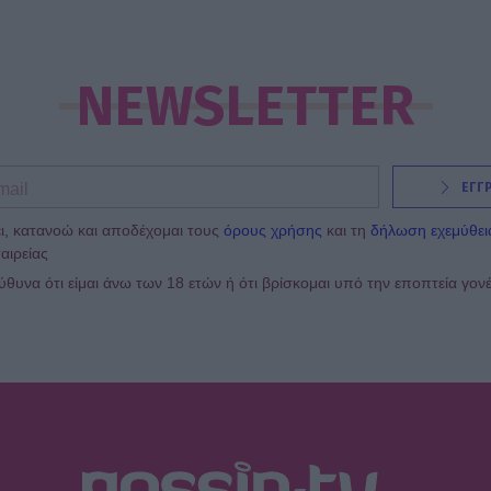
NEWSLETTER
ΕΓΓ
ι, κατανοώ και αποδέχομαι τους
όρους χρήσης
και τη
δήλωση εχεμύθει
αιρείας
υνα ότι είμαι άνω των 18 ετών ή ότι βρίσκομαι υπό την εποπτεία γον