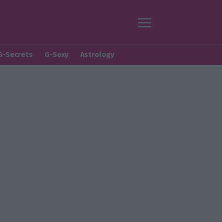
G-Secrets
G-Sexy
Astrology