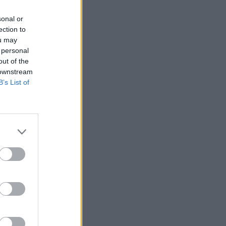
SHOWBIZ
Λίλα Μπακλέση –
sonal or
Παναγιώτης Μαρκεζίνης:
ection to
Έγιναν γονείς! Η πρώτη
ou may
φωτό και το τρυφερό
 personal
μήνυμα
out of the
 downstream
SHOWBIZ
B’s List of
Κρατερός Κατσούλης:
Ήταν μια διαδρομή που
επέλεξα για να βρω
τρόπους επικοινωνίας και
συνεννόησης
SHOWBIZ
Συγκινεί η Ανθή Βούλγαρη:
«Χωρίς εσένα το φετινό
καλοκαίρι θα ήταν το
δυσκολότερο της ζωής
μου»