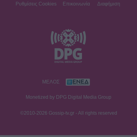
αφουγκράζεσαι τι θέλουν και τι
Ρυθμίσεις Cookies
Επικοινωνία
Διαφήμιση
ψάχνουν οι τηλεθεατές»
MEDIA
Αντώνιος και Κλεοπάτρα: Αυτοτελή
επεισόδια και guest εμφανίσεις!
Ποιους θα δούμε στα πρώτα
επεισόδια
HOLLYWOOD
ΜΕΛΟΣ
Hailey Bieber: Τέλος το Pilates – Η
νέα προπόνηση για τέλειους
Monetized by DPG Digital Media Group
γλουτούς
©2010-2026 Gossip-tv.gr - All rights reserved
SHOWBIZ
Dolce Vita στο Κάπρι: Η Αμαλία