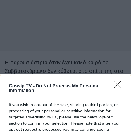
Η παρουσιάστρια όταν έχει καλό καιρό το
Σαββατοκύριακο δεν κάθεται στο σπίτι της στα
Μελίσσια αλλά ταξιδεύει στον επίγειο
Gossip TV -
Do Not Process My Personal
παράδεισό της στην Άνδρο. Η Ελένη επειδή
Information
αυτό το Σαββατοκύριακο άκουσε ότι θα έχει
άσχημο καιρό, ήθελε να μάθει πως θα είναι ο
If you wish to opt-out of the sale, sharing to third parties, or
processing of your personal or sensitive information for
καιρός. Η παρουσιάστρια δεν δίστασε να πει
targeted advertising by us, please use the below opt-out
στον αέρα της εκπομπής της: «Θα πάρω
section to confirm your selection. Please note that after your
opt-out request is processed you may continue seeing
τηλέφωνο μετά αυτόν που πρέπει να πάρω…