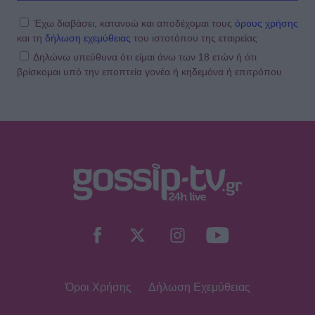
Ντούρος: Το χειμώνα στο θέατρο
Άνεσις
Έχω διαβάσει, κατανοώ και αποδέχομαι τους
όρους χρήσης
και τη
δήλωση εχεμύθειας
του ιστοτόπου της εταιρείας
Δηλώνω υπεύθυνα ότι είμαι άνω των 18 ετών ή ότι
βρίσκομαι υπό την εποπτεία γονέα ή κηδεμόνα ή επιτρόπου
SHOWBIZ
Μαίρη Αρώνη: Πώς η απεργία πείνας
την οδήγησε στην κορυφή της
Τέχνης της
MEDIA
Για Σένα - Νίκος Πουρσανίδης:
Θυσιάστηκε για άλλων αμαρτήματα
– Η τραγική μοίρα του Μιχάλη
Όροι Χρήσης
Δήλωση Εχεμύθειας
MEDIA
Σταματίνα Τσιμτσιλή: «Πρέπει να