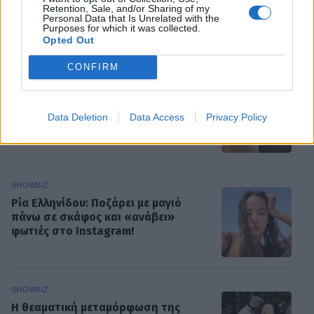
Retention, Sale, and/or Sharing of my
Personal Data that Is Unrelated with the
Purposes for which it was collected.
ΡΟΗ ΕΙΔΗΣΕΩΝ
Opted Out
CONFIRM
MEDIA
Κατερίνα Σαβράνη: Επιστρέφει στην
τηλεόραση μετά από χρόνια - Σε
Data Deletion
Data Access
Privacy Policy
ποια σειρά θα τη δούμε
SHOWBIZ
Ρία Ελληνίδου: Ποζάρει με μαγιό
πάνω σε σκάφος και «ανάβει»
φωτιές στο Instagram!
SHOWBIZ
Η θεαματική μεταμόρφωση της