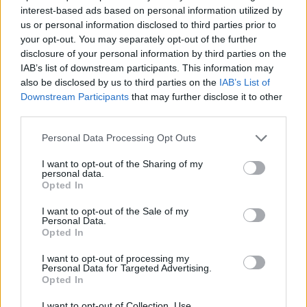
interest-based ads based on personal information utilized by
κατ’ ιδίαν για να μάθω τον καιρό και δεν είναι
us or personal information disclosed to third parties prior to
μετεωρολόγος. Εγώ πάντα ρωτάω αυτούς που
your opt-out. You may separately opt-out of the further
disclosure of your personal information by third parties on the
δεν είναι μετεωρολόγοι… Θέλω να μάθω τα
IAB’s list of downstream participants. This information may
ημερομήνια αλλά δεν μπορώ να σας πω τώρα
also be disclosed by us to third parties on the
IAB’s List of
ποιον…»!
Downstream Participants
that may further disclose it to other
third parties.
Δείτε το σχετικό απόσπασμα από την Ελένη!
Personal Data Processing Opt Outs
4
I want to opt-out of the Sharing of my
SHARES
personal data.
Opted In
Ελένη Μενεγάκη
τηλέφωνο
καιρός
I want to opt-out of the Sale of my
Personal Data.
Opted In
I want to opt-out of processing my
Παιχνίδι από παντού στη Novibet με
Personal Data for Targeted Advertising.
το νέο Mobile App
Opted In
I want to opt-out of Collection, Use,