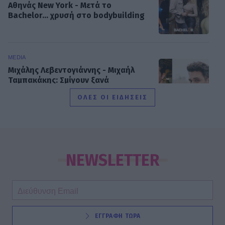
Αθηνάς New York - Μετά το
Bachelor... χρυσή στο bodybuilding
MEDIA
Μιχάλης Λεβεντογιάννης - Μιχαήλ
Ταμπακάκης: Σμίγουν ξανά
τηλεοπτικά στη νέα σειρά «Χαμένα
ΟΛΕΣ ΟΙ ΕΙΔΗΣΕΙΣ
Μονοπάτια»
MEDIA
Σπιλιάδες Spoiler: Τη θεωρούν νεκρή
και της κλέβει τη ζωή! Η αδίστακτη
NEWSLETTER
προδοσία της κολλητής της
EXODOS
ΕΓΓΡΑΦΗ ΤΩΡΑ
Φωτοπούλου- Ρουμελιώτη-