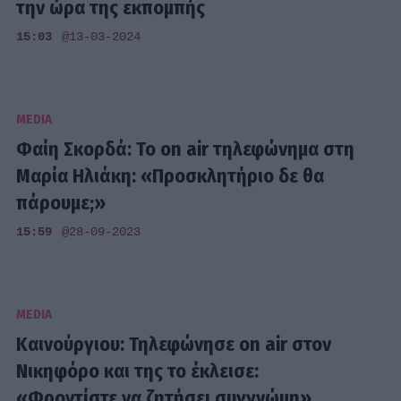
την ώρα της εκπομπής
15:03
@13-03-2024
MEDIA
Φαίη Σκορδά: Το on air τηλεφώνημα στη
Μαρία Ηλιάκη: «Προσκλητήριο δε θα
πάρουμε;»
15:59
@28-09-2023
MEDIA
Καινούργιου: Τηλεφώνησε on air στον
Νικηφόρο και της το έκλεισε:
«Φροντίστε να ζητήσει συγγνώμη»