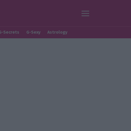
G-Secrets
G-Sexy
Astrology