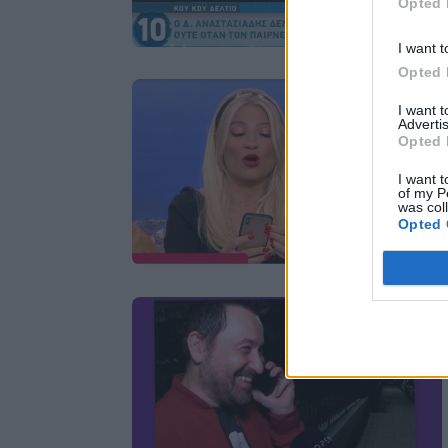
Opted 
I want t
Opted 
I want 
Advertis
Opted 
I want t
of my P
was col
Opted 