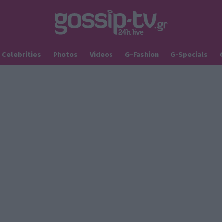
Celebrities
Photos
Videos
G-Fashion
G-Specials