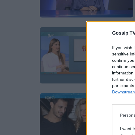
Gossip TV
If you wish 
sensitive in
confirm you
continue se
information 
further disc
participants
Downstream 
Persona
I want t