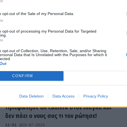
In
18:11
@06-12-2019
o opt-out of the Sale of my Personal Data.
In
MEDIA
to opt-out of processing my Personal Data for Targeted
ing.
Φαίη Σκορδά: Νευρίασε με το
In
τηλεφώνημα στον αέρα του Πρωινού – Τι
o opt-out of Collection, Use, Retention, Sale, and/or Sharing
συνέβη; (Video & Photos)
ersonal Data that Is Unrelated with the Purposes for which it
lected.
11:45
@01-10-2019
Out
CONFIRM
MEDIA
Data Deletion
Data Access
Privacy Policy
Συνέβη κι αυτό! Ο Γεωργαντάς
τηλεφώνησε on camera στον Λιάγκα και
δεν πάει ο νους σας τι τον ρώτησε!
11:51
@19-07-2019