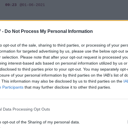
09:23
@01-06-2021
 -
Do Not Process My Personal Information
MEDIA
Σταματίνα Τσιμτσιλή: Κάλεσε την
to opt-out of the sale, sharing to third parties, or processing of your per
αστυνομία – Άφωνοι οι συνεργάτες της -
formation for targeted advertising by us, please use the below opt-out s
Τι συνέβη;
r selection. Please note that after your opt-out request is processed y
eing interest-based ads based on personal information utilized by us or
10:20
@16-04-2021
disclosed to third parties prior to your opt-out. You may separately opt-
losure of your personal information by third parties on the IAB’s list of
. This information may also be disclosed by us to third parties on the
IA
Participants
that may further disclose it to other third parties.
SHOWBIZ
Δήμος Αναστασιάδης: Δε σηκώνει ποτέ το
l Data Processing Opt Outs
τηλέφωνο ούτε στη γυναίκα του, Τζένη
Θεωνά (video)
o opt-out of the Sharing of my personal data.