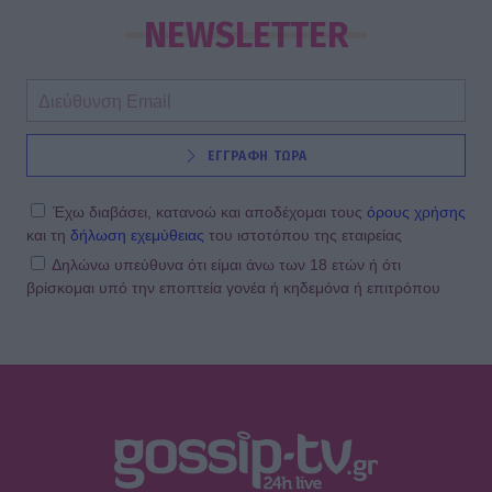
Hailey Bieber: Τέλος το Pilates – Η
νέα προπόνηση για τέλειους
NEWSLETTER
γλουτούς
SHOWBIZ
ΕΓΓΡΑΦΗ ΤΩΡΑ
Dolce Vita στο Κάπρι: Η Αμαλία
Κωστοπούλου ποζάρει πάνω σε
σκάφος με αέρινο look!
Έχω διαβάσει, κατανοώ και αποδέχομαι τους
όρους χρήσης
και τη
δήλωση εχεμύθειας
του ιστοτόπου της εταιρείας
Δηλώνω υπεύθυνα ότι είμαι άνω των 18 ετών ή ότι
βρίσκομαι υπό την εποπτεία γονέα ή κηδεμόνα ή επιτρόπου
MEDIA
Φόνοι στο Καμπαναριό: Μένη
Κωνσταντινίδου, Λυδία Τζανουδάκη
και Άννη Θεοχάρη επιστρέφουν
SHOWBIZ
Από Κεφαλονιά... Σαντορίνη! Η φωτό