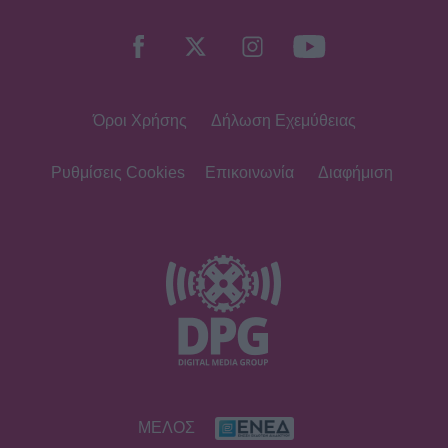
της Καλομοίρας με την οικογένειά
της
Όροι Χρήσης
Δήλωση Εχεμύθειας
SHOWBIZ
«Τον είδα μπροστά μου, λαμπερό…»
- Πώς η Αγγελική Ηλιάδη είδε τον
Ρυθμίσεις Cookies
Επικοινωνία
Διαφήμιση
Χριστό και έζησε το θαύμα
SHOWBIZ
Ξέσπασε η Ναταλί Κάκκαβα: «Πόσο
ενοχλητικοί μπορείτε να γίνετε;»
SHOWBIZ
ΜΕΛΟΣ
Τροχαίο ατύχημα για τον Mike