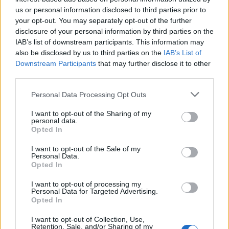
us or personal information disclosed to third parties prior to
MEDIA
your opt-out. You may separately opt-out of the further
Φάρμα: Πρώην παίκτρια με το που είδε τον
disclosure of your personal information by third parties on the
Κουτσόπουλο, τον έκανε να κοκκινίσει:
IAB’s list of downstream participants. This information may
also be disclosed by us to third parties on the
IAB’s List of
«Πω... κούκλος είναι»
Downstream Participants
that may further disclose it to other
third parties.
21:29
@21-12-2023
Personal Data Processing Opt Outs
I want to opt-out of the Sharing of my
personal data.
Opted In
I want to opt-out of the Sale of my
Personal Data.
Opted In
I want to opt-out of processing my
Personal Data for Targeted Advertising.
Opted In
I want to opt-out of Collection, Use,
Retention, Sale, and/or Sharing of my