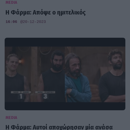
MEDIA
Η Φάρμα: Απόψε ο ημιτελικός
16:06
@20-12-2023
MEDIA
Η Φάρμα: Αυτοί αποχώρησαν μία ανάσα