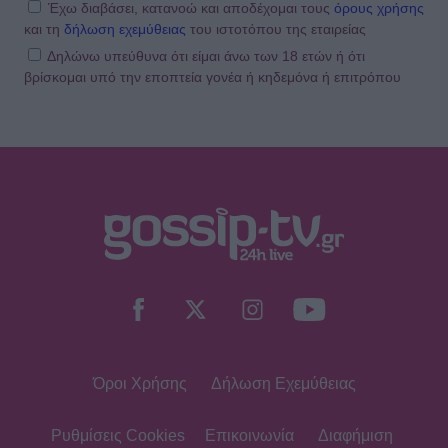
Finos Film στον αξέχαστο ηθοποιό
Έχω διαβάσει, κατανοώ και αποδέχομαι τους
όρους χρήσης
και τη
δήλωση εχεμύθειας
του ιστοτόπου της εταιρείας
Δηλώνω υπεύθυνα ότι είμαι άνω των 18 ετών ή ότι
βρίσκομαι υπό την εποπτεία γονέα ή κηδεμόνα ή επιτρόπου
SHOWBIZ
«Ένα διαφορετικό καλοκαίρι»,
γράφει ο Σάκης Κατσούλης-Η
απίθανη φωτογραφία του γιου του
στην παραλία
SHOWBIZ
Η Σία Κοσιώνη επενδύει στη
βερμούδα – Η βόλτα στο κέντρο της
πόλης με chic casual look που
ξεχώρισε
Όροι Χρήσης
Δήλωση Εχεμύθειας
SHOWBIZ
Φαίη Σκορδά: Στη Νάξο και δεν πάει
ο νους σου ποιο παραδοσιακό
Ρυθμίσεις Cookies
Επικοινωνία
Διαφήμιση