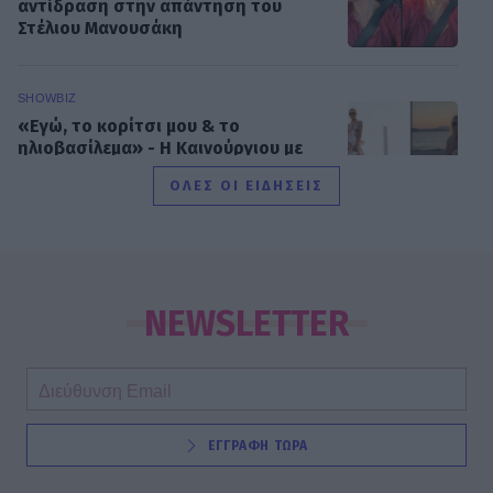
αντίδραση στην απάντηση του
Στέλιου Μανουσάκη
SHOWBIZ
«Εγώ, το κορίτσι μου & το
ηλιοβασίλεμα» - Η Καινούργιου με
σικ λευκό φόρεμα αγκαλιά με την
ΟΛΕΣ ΟΙ ΕΙΔΗΣΕΙΣ
κόρη της
SHOWBIZ
Κωνσταντίνα Μπεκιάρη: Το
διαφορετικό καλοκαίρι με τον γιο
NEWSLETTER
της και το road trip που θα
θυμούνται
SHOWBIZ
ΕΓΓΡΑΦΗ ΤΩΡΑ
22 χρόνια χωρίς τον Δημήτρη
Παπαμιχαήλ – Το αφιέρωμα της