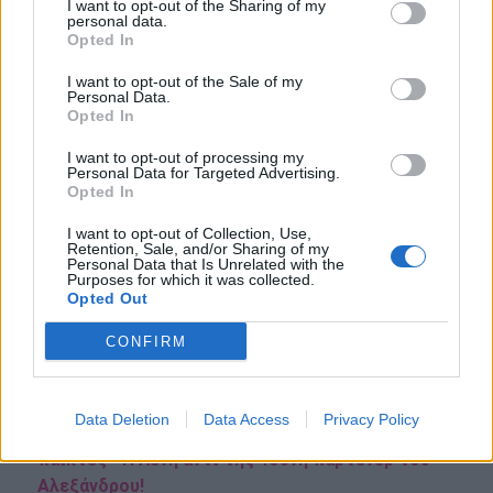
I want to opt-out of the Sharing of my
personal data.
Opted In
Όσο για το podcast της Έλενας Ακρίτα, είπε:
I want to opt-out of the Sale of my
Personal Data.
Opted In
«Την πήρα τηλέφωνο, το σήκωσε ο σύζυγος, δεν
δέχτηκε να μιλήσουμε δεν με πήρε πίσω. Δεν
I want to opt-out of processing my
Personal Data for Targeted Advertising.
πειράζει, θα ήθελα να την ευχαριστήσω που
Opted In
ασχολήθηκε μαζί μας η σπουδαία κυρία Έλενα
I want to opt-out of Collection, Use,
Retention, Sale, and/or Sharing of my
Ακρίτα».
Personal Data that Is Unrelated with the
Purposes for which it was collected.
Opted Out
Δείτε το βίντεο παραπάνω...
CONFIRM
Διαβάστε επίσης:
Data Deletion
Data Access
Privacy Policy
Total BlackOut: Η πρεμιέρα και οι επώνυμοι
παίκτες - Η Λένη αντί της Τούνη παρτενέρ του
Αλεξάνδρου!