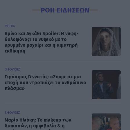
ΡΟΗ ΕΙΔΗΣΕΩΝ
MEDIA
Κρίνο και Αγκάθι Spoiler: Η νύφη-
δολοφόνος! Το νυφικό με το
κρυμμένο μαχαίρι και η αιματηρή
εκδίκηση
SHOWBIZ
Γεράσιμος Γεννατάς: «Ζούμε σε μια
εποχή που ντροπιάζει το ανθρώπινο
πλάσμα»
SHOWBIZ
Μαρία Ηλιάκη: Το makeup των
διακοπών, η αμφιβολία & η