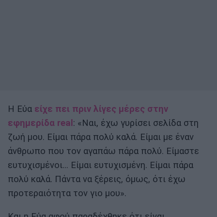
Η Εύα
είχε πει πριν λίγες μέρες στην
εφημερίδα real
: «Ναι, έχω γυρίσει σελίδα στη
ζωή µου. Είµαι πάρα πολύ καλά. Είµαι µε έναν
άνθρωπο που τον αγαπάω πάρα πολύ. Είµαστε
ευτυχισµένοι… Είµαι ευτυχισµένη. Είµαι πάρα
πολύ καλά. Πάντα να ξέρεις, όµως, ότι έχω
προτεραιότητα τον γιο µου».
Και η Εύα αφού παραδέχθηκε ότι είναι