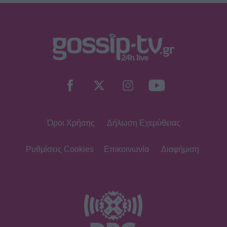
SHOWBIZ
Κρατερός Κατσούλης: «Δεν υπάρχει
πολύς χρόνος για προσωπική ζωή»
Όροι Χρήσης
Δήλωση Εχεμύθειας
SHOWBIZ
Ρουμελιώτη: Δεν σταματά να
γκρινιάζει ο γιος της - Η ανάρτηση
Ρυθμίσεις Cookies
Επικοινωνία
Διαφήμιση
και οι απορίες της νέας μαμάς
HOLLYWOOD
Αντόνιο Μπαντέρας: Η καρδιακή
προσβολή που του άλλαξε τη ζωή