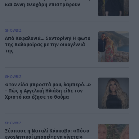
και Άννη Θεοχάρη επιστρέφουν
SHOWBIZ
Από Κεφαλονιά... Σαντορίνη! Η φωτό
της Καλομοίρας με την οικογένειά
της
SHOWBIZ
«Τον είδα μπροστά μου, λαμπερό…»
- Πώς η Αγγελική Ηλιάδη είδε τον
Χριστό και έζησε το θαύμα
SHOWBIZ
Ξέσπασε η Ναταλί Κάκκαβα: «Πόσο
ενοχλητικοί μπορείτε να γίνετε;»