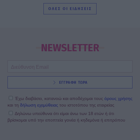
ΟΛΕΣ ΟΙ ΕΙΔΗΣΕΙΣ
SHOWBIZ
Τροχαίο ατύχημα για τον Mike
NEWSLETTER
SHOWBIZ
ΕΓΓΡΑΦΗ ΤΩΡΑ
Από την εκκλησία στην ξαπλώστρα:
Η εντυπωσιακή πόζα της
Καινούργιου με μαγιό και το
Έχω διαβάσει, κατανοώ και αποδέχομαι τους
όρους χρήσης
προσκύνημα
και τη
δήλωση εχεμύθειας
του ιστοτόπου της εταιρείας
Δηλώνω υπεύθυνα ότι είμαι άνω των 18 ετών ή ότι
βρίσκομαι υπό την εποπτεία γονέα ή κηδεμόνα ή επιτρόπου
MEDIA
Πίσω από τις γραμμές: Η ημερομηνία
της πρεμιέρας