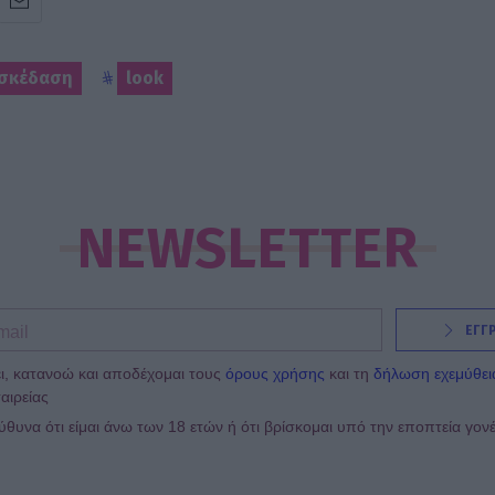
ασκέδαση
look
NEWSLETTER
ΕΓΓ
ι, κατανοώ και αποδέχομαι τους
όρους χρήσης
και τη
δήλωση εχεμύθει
αιρείας
υνα ότι είμαι άνω των 18 ετών ή ότι βρίσκομαι υπό την εποπτεία γον