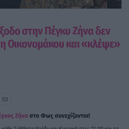
έξοδο στην Πέγκυ Ζήνα δεν
ε η Οικονομάκου και «κλέψε»
έγκυς Ζήνα
στο Φως συνεχίζονται!
κάθε Σάββατο βράδυ και Κυριακή στις 21:00 και τα