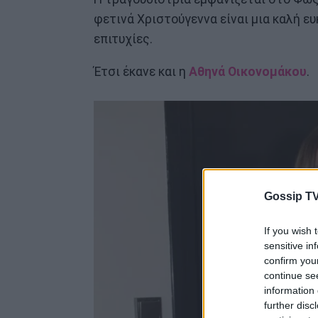
φετινά Χριστούγεννα είναι μια καλή ευ
επιτυχίες.
Έτσι έκανε και η
Αθηνά Οικονομάκου
.
Gossip TV
If you wish 
sensitive in
confirm you
continue se
information 
further disc