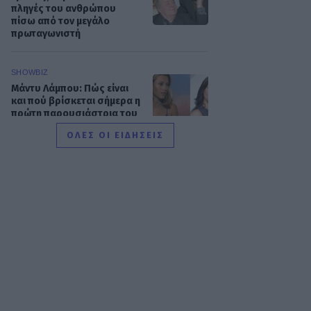
πληγές του ανθρώπου
πίσω από τον μεγάλο
πρωταγωνιστή
SHOWBIZ
Μάντυ Λάμπου: Πώς είναι
και πού βρίσκεται σήμερα η
πρώτη παρουσιάστρια του
«Ok» στο MAD
ΟΛΕΣ ΟΙ ΕΙΔΗΣΕΙΣ
SHOWBIZ
Ρίκα Διαλυνά: Η διεθνής
Ελληνίδα που κατέκτησε τα
πλατό, τα καλλιστεία και τις
καρδιές μας
GOSSIP SPECIALS
8 Αυγούστου 2017: Σαν
σήμερα σίγησε η βελούδινη
φωνή της Αρλέτας