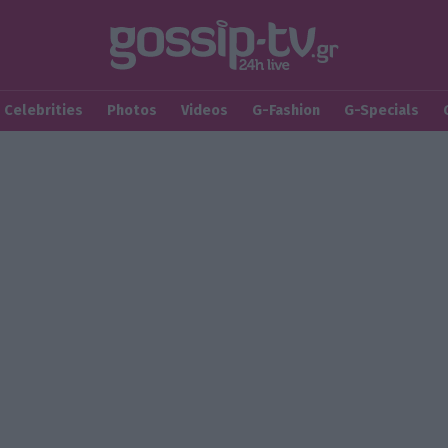
Celebrities
Photos
Videos
G-Fashion
G-Specials