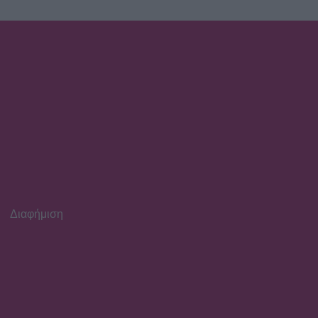
βλέμματα με το
καλλίγραμμο κορμί της
SHOWBIZ
Γαστρονομικό στιγμιότυπο
από... Κρήτη! Η Σίσσυ
Χρηστίδου απολαμβάνει τις
γεύσεις του νησιού
Διαφήμιση