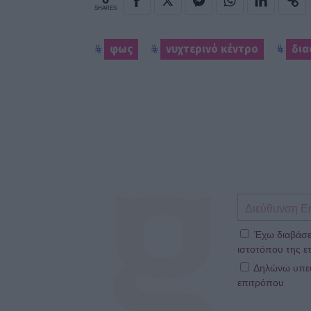
SHARES
φως
νυχτερινό κέντρο
δι
Έχω διαβάσε
ιστοτόπου της ετ
Δηλώνω υπεύθ
επιτρόπου