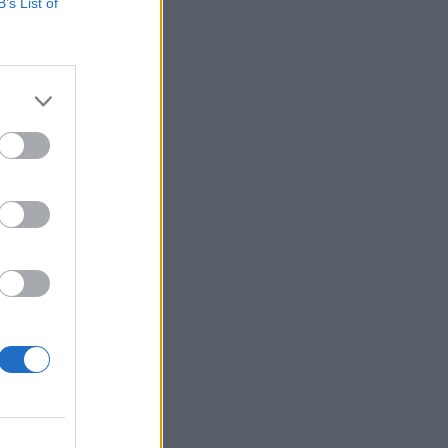
B’s List of
SHOWBIZ
Χριστίνα Τσάφου: «Η
Μαριλού θα είναι πάντα
οικογένειά μου»
SHOWBIZ
Daphne Lawrence: «Το
πρώτο μου τραγούδι το
έγραψα όταν πήγαινα Ε’
Δημοτικού¬
MEDIA
Μπαμπά σ’ αγαπώ - Ελένη
Σακκά: Η Μαίρη δεν
λειτουργεί συνειδητά για να
δημιουργεί χάος
MEDIA
Έλλη Κασόλη: «Έχω τη