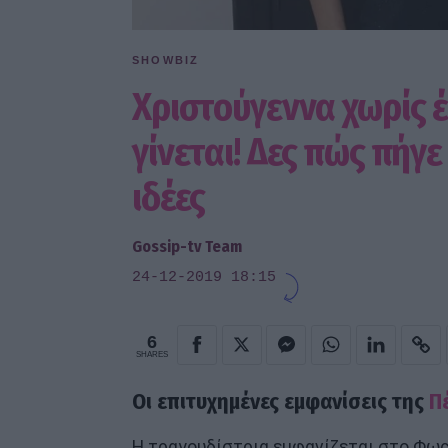
SHOWBIZ
Χριστούγεννα χωρίς 
γίνεται! Δες πώς πήγ
ιδέες
Gossip-tv Team
24-12-2019 18:15
6
SHARES
Οι επιτυχημένες εμφανίσεις της
Π
Η τραγουδίστρια εμφανίζεται στο Φως 