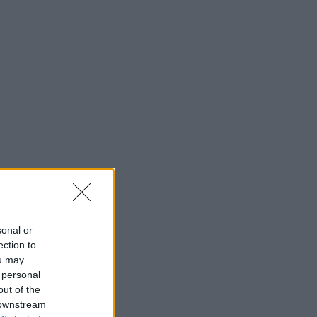
MEDIA
Γιώργος Κουβαράς: «Θα
παραμείνω δημοσιογράφος
που τραγουδάει...» - Η
συνεργασία με τον
Σαββιδάκη
SHOWBIZ
Ειρήνη Νικολοπούλου: «Το
Tik Tok έχει γίνει το σόου
όλου του πλανήτη»
sonal or
HOLLYWOOD
ection to
Σακίρα: Αυτές είναι οι 7
ou may
τροφές που την κρατούν
 personal
«αγέραστη» στα 49 της
out of the
 downstream