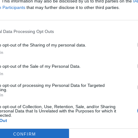
. This information may also be disclosed by us to third parties on the
IA
Participants
that may further disclose it to other third parties.
l Data Processing Opt Outs
o opt-out of the Sharing of my personal data.
ε να διασκεδάζει στο νυχτερινό κέντρο Φως και
In
υπέροχο outfit που είχε επιλέξει.
o opt-out of the Sale of my Personal Data.
In
έροχο μίνι χρωματιστό φόρεμα, το οποίο συνδύασε με
τικό ζωνάκι!
to opt-out of processing my Personal Data for Targeted
ing.
In
» και καμιά ιδέα!
o opt-out of Collection, Use, Retention, Sale, and/or Sharing
ersonal Data that Is Unrelated with the Purposes for which it
lected.
Out
CONFIRM