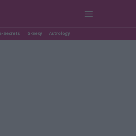
G-Secrets
G-Sexy
Astrology