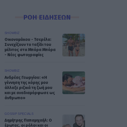
ΡΟΗ ΕΙΔΗΣΕΩΝ
SHOWBIZ
Οικονομάκου - Τσερέλα:
Συνεχίζουν το ταξίδι του
μέλιτος στα Μπόρα Μπόρα
- Νέες φωτογραφίες
SHOWBIZ
Ανδρέας Γεωργίου: «Η
γέννηση της κόρης μου
άλλαξε ριζικά τη ζωή μου
και με αναδιαμόρφωσε ως
άνθρωπο»
GOSSIP SPECIALS
Δημήτρης Παπαμιχαήλ: Ο
έρωτας, οι ρόλοι και οι