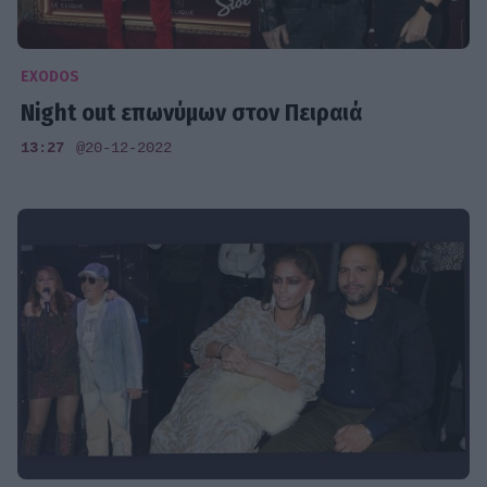
EXODOS
Night out επωνύμων στον Πειραιά
13:27
@20-12-2022