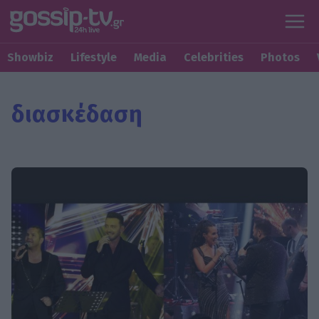
Showbiz
Lifestyle
Media
Celebrities
Photos
διασκέδαση