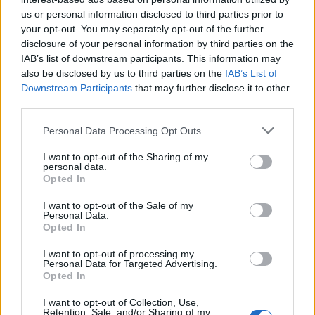
us or personal information disclosed to third parties prior to
SHOWBIZ
your opt-out. You may separately opt-out of the further
To κορίτσι του Survivor «ξεσάλωσε» στα
disclosure of your personal information by third parties on the
μπουζούκια και με την πιο αποκαλυπτική
IAB’s list of downstream participants. This information may
also be disclosed by us to third parties on the
IAB’s List of
του εμφάνιση
Downstream Participants
that may further disclose it to other
third parties.
00:20
@30-07-2021
Personal Data Processing Opt Outs
I want to opt-out of the Sharing of my
personal data.
Opted In
I want to opt-out of the Sale of my
Personal Data.
Opted In
I want to opt-out of processing my
Personal Data for Targeted Advertising.
Opted In
I want to opt-out of Collection, Use,
Retention, Sale, and/or Sharing of my